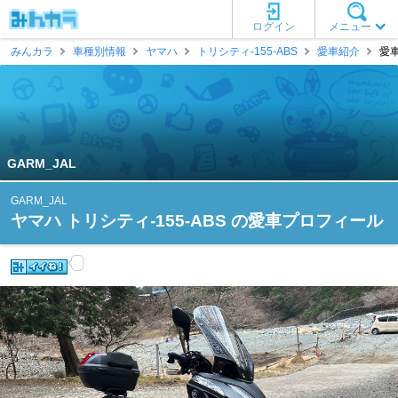
ログイン
メニュー
みんカラ
車種別情報
ヤマハ
トリシティ-155-ABS
愛車紹介
愛車
GARM_JAL
GARM_JAL
ヤマハ トリシティ-155-ABS の愛車プロフィール