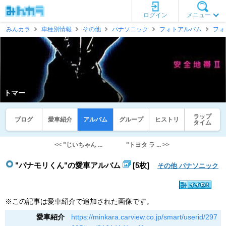
ログイン
メニュー
みんカラ
車種別情報
その他
パナソニック
フォトアルバム
フォ
トマー
ラップ
ブログ
愛車紹介
アルバム
グループ
ヒストリ
タイム
<< "じいちゃん ...
"トヨタ ラ ... >>
"パナモリくん"の愛車アルバム
[5枚]
その他 パナソニック
※この記事は愛車紹介で追加された画像です。
愛車紹介
https://minkara.carview.co.jp/smart/userid/297