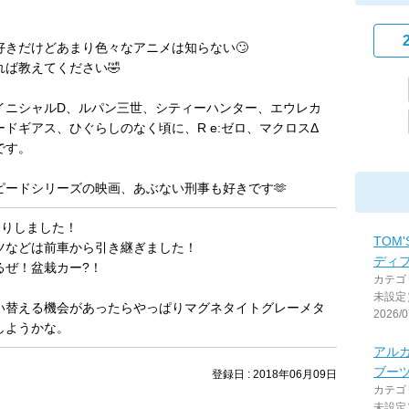
好きだけどあまり色々なアニメは知らない🙄
れば教えてください🤣
イニシャルD、ルパン三世、シティーハンター、エウレカ
ドギアス、ひぐらしのなく頃に、R e:ゼロ、マクロスΔ
です。
ピードシリーズの映画、あぶない刑事も好きです🫶
わりしました！
TOM'
ツなどは前車から引き継ぎました！
ディフ
るぜ！盆栽カー?！
カテゴ
未設定
い替える機会があったらやっぱりマグネタイトグレーメタ
2026/0
しようかな。
アル
ブー
登録日 : 2018年06月09日
カテゴ
未設定