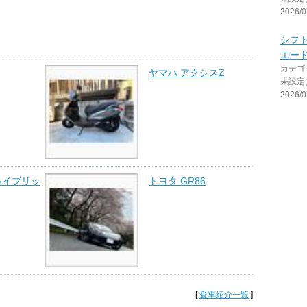
2026/0
シフ
エー
カテゴ
ヤマハ アクシスZ
未設定
2026/0
ハイブリッ
トヨタ GR86
[
愛車紹介一覧
]