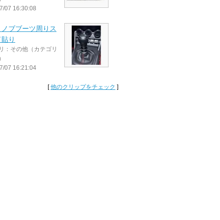
7/07 16:30:08
トノブブーツ周りス
ド貼り
リ：その他（カテゴリ
）
7/07 16:21:04
[
他のクリップをチェック
]