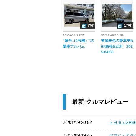
7枚
17枚
25/06/22 22:27
25/04/06 09:18
"嫁号（4号機）"の
💚箱根色の愛車💚w
愛車アルバム
ith箱根&近所 202
5/04/06
最新 クルマレビュー
26/01/19 20:52
トヨタ / GR8
25/12/09 19:45
ヤマハ / アク