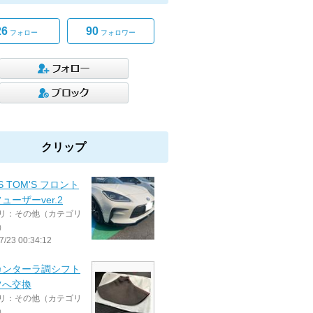
26
90
フォロー
フォロワー
クリップ
S TOM'S フロント
ューザーver.2
リ：その他（カテゴリ
）
7/23 00:34:12
カンターラ調シフト
ツへ交換
リ：その他（カテゴリ
）