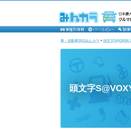
車・自動車SNSみんカラ
>
頭文字S@GR86 ZN
頭文字S@VO