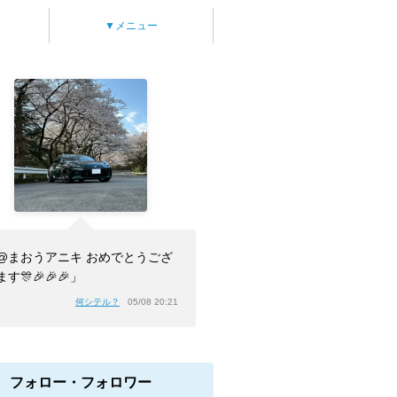
▼メニュー
@まおうアニキ おめでとうござ
す🎊🎉🎉🎉」
何シテル？
05/08 20:21
フォロー・フォロワー