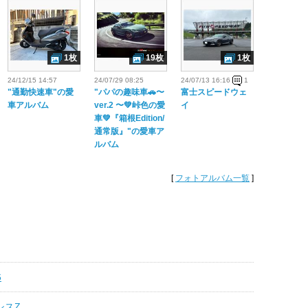
1枚
19枚
1枚
24/12/15 14:57
24/07/29 08:25
24/07/13 16:16
1
"通勤快速車"の愛
"パパの趣味車🚗〜
富士スピードウェ
車アルバム
ver.2 〜💚峠色の愛
イ
車💚『箱根Edition/
通常版』"の愛車ア
ルバム
[
フォトアルバム一覧
]
6
シスZ