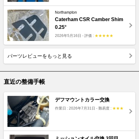
Northampton
Caterham CSR Camber Shim
0.25°
2026年5月16日
-
評価 :
★
★
★
★
★
パーツレビューをもっと見る
直近の整備手帳
デフマウントカラー交換
作業日 : 2026年7月31日
-
難易度 :
★
★
★
ミッションオイル交換 3回目