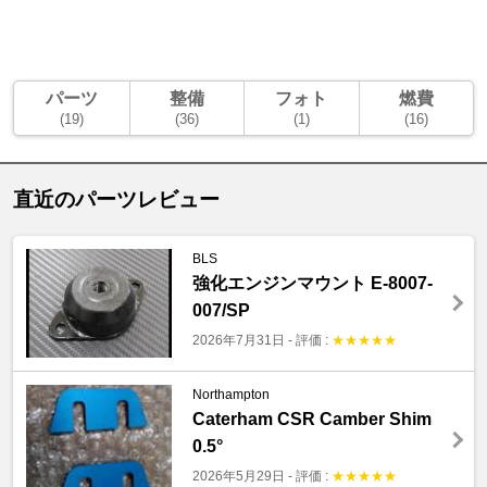
パーツ
整備
フォト
燃費
(19)
(36)
(1)
(16)
直近のパーツレビュー
BLS
強化エンジンマウント E-8007-
007/SP
2026年7月31日
-
評価 :
★
★
★
★
★
Northampton
Caterham CSR Camber Shim
0.5°
2026年5月29日
-
評価 :
★
★
★
★
★