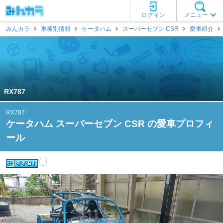
ログイン
メニュー
みんカラ
車種別情報
ケータハム
スーパーセブン CSR
愛車紹介
RX787
RX787
ケータハム スーパーセブン CSR の愛車プロフィ
ール