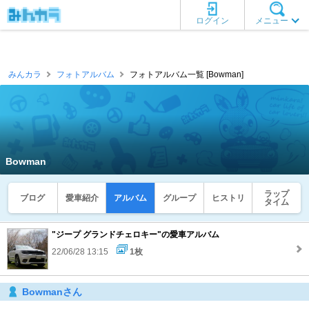
ログイン
メニュー
みんカラ
フォトアルバム
フォトアルバム一覧 [Bowman]
Bowman
ラップ
ブログ
愛車紹介
アルバム
グループ
ヒストリ
タイム
"ジープ グランドチェロキー"の愛車アルバム
22/06/28 13:15
1枚
Bowmanさん