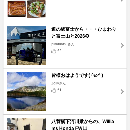
道の駅富士から・・・ひまわり
と富士山と2026🌻
pikamatsuさん
62
皆様おはようです( ^ω^ )
Zollyさん
61
八菅橋下河川敷からの、Willia
ms Honda FW11