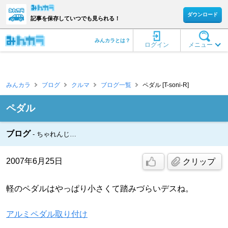
ダウンロード
記事を保存していつでも見られる！
みんカラとは？
ログイン
メニュー
みんカラ
ブログ
クルマ
ブログ一覧
ペダル [T-soni-R]
ペダル
ブログ
ちゃれんじ…
2007年6月25日
クリップ
軽のペダルはやっぱり小さくて踏みづらいデスね。
アルミペダル取り付け