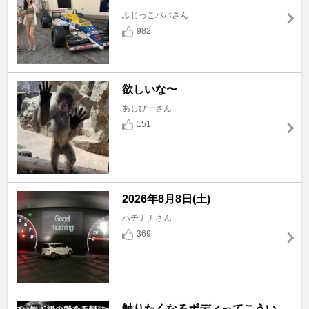
ふじっこパパさん
982
欲しいな〜
あしぴーさん
151
2026年8月8日(土)
ハチナナさん
369
触りたくなるボディってこうい