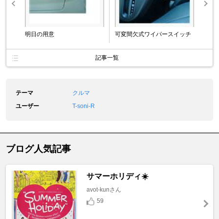
明日の用意
可変間欠式ワイパースイッチ
記事一覧
テーマ
クルマ
ユーザー
T-soni-R
ブログ人気記事
サマーホリディ☀️
avot-kunさん
59