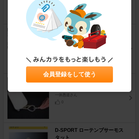
6
不明 ナンバーフレーム
ソニカ
[L405S/415S]
のぶぅ～さん
2
会員登録をして使う
SilkBlaze スマートキーケース
ソニカ
[L405S/415S]
一休愚道さん
0
D-SPORT ローテンプサーモス
タット