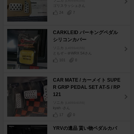
ソニカ
[L405S/415S]
ゴリスラッシュさん
24
7
CARKLEID パーキングペダル
シリコンカバー
ソニカ
[L405S/415S]
ともぞ～＠WRX S4さん
101
0
CAR MATE / カーメイト SUPE
R GRIP PEDAL SET AT-S / RP
121
ソニカ
[L405S/415S]
kyah -さん
17
0
YRVの遺品 貰い物ペダルカバ