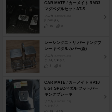
CAR MATE / カーメイト RM33
マグペダルセットAT-S
ソニカ
[L405S/415S]
yupomさん
15
0
レーシングニトリ パーキングブ
レーキペダルカバー(蓋)
ソニカ
[L405S/415S]
どりあん★さん
8
0
CAR MATE / カーメイト RP10
8 GT SPECペダル フットパー
キングブレーキ
ソニカ
[L405S/415S]
へま＠さん
19
0