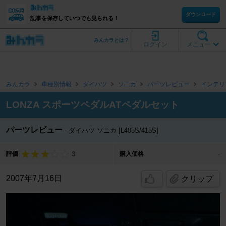
ダウンロード
記事を保存していつでも見られる！
みんカラとは？
ログイン
メニュー
みんカラ
車種別情報
ダイハツ
ソニカ
パーツレビュー
インテリ
LONZA スポーツペダルATペダルセット
パーツレビュー
ダイハツ ソニカ [L405S/415S]
3
評価
購入価格
-
2007年7月16日
クリップ