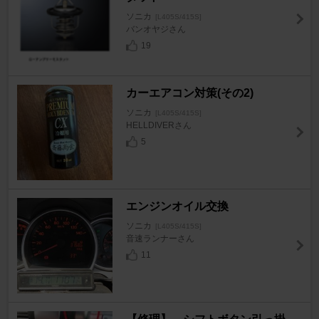
ソニカ
[L405S/415S]
バンオヤジさん
19
カーエアコン対策(その2)
ソニカ
[L405S/415S]
HELLDIVERさん
5
エンジンオイル交換
ソニカ
[L405S/415S]
音速ランナーさん
11