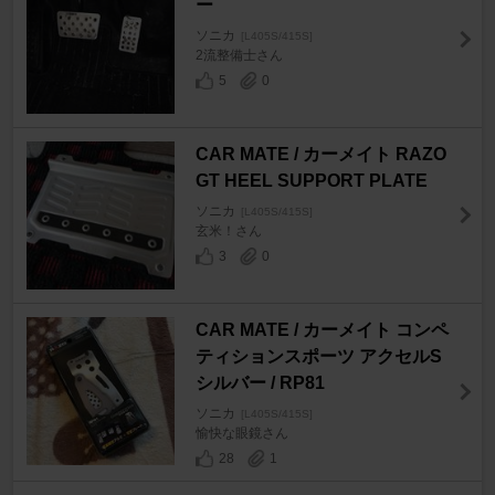
ー
ソニカ
[L405S/415S]
2流整備士さん
5
0
CAR MATE / カーメイト RAZO
GT HEEL SUPPORT PLATE
ソニカ
[L405S/415S]
玄米！さん
3
0
CAR MATE / カーメイト コンペ
ティションスポーツ アクセルS
シルバー / RP81
ソニカ
[L405S/415S]
愉快な眼鏡さん
28
1