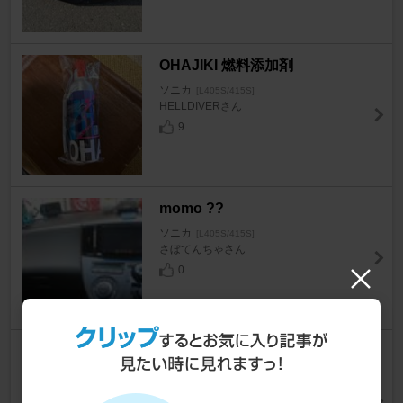
OHAJIKI 燃料添加剤
ソニカ
[L405S/415S]
HELLDIVERさん
9
momo ??
ソニカ
[L405S/415S]
さぼてんちゃさん
0
KUMHO ECSTA HS52
ソニカ
[L405S/415S]
P_Keiさん