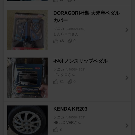
DORAGORI社製 大陸産ペダル
カバー
ソニカ
[L405S/415S]
しんＧＯ☆さん
46
0
不明 ノンスリップペダル
ソニカ
[L405S/415S]
ゴンタロさん
31
0
KENDA KR203
ソニカ
[L405S/415S]
HELLDIVERさん
8