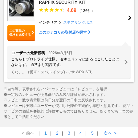
RAPFIX SECURITY KIT
4.69
（136件）
インテリア
ステアリングボス
この商品の
このカテゴリの取付店を探す
価格を比較する
ユーザーの最新投稿
2026年8月6日
こちらもプロドライブ仕様。 セキュリティはあるにこしたことは
ないはず。 通常より割高です。
くわ。。
（愛車：スバル インプレッサ WRX STI）
※自作等、表示されないパーツレビューは「レビュー」を選択
※一定数のレビューがある商品のみ製品評価が表示されます。
※レビュー数や表示順は前日分が翌日の日中に反映されます。
※レビューは実際にユーザーが使用した際の主観的な感想・意見です。 商品・
サービスの価値を客観的に評価するものではありません。あくまでも一つの参
考としてご活用ください。
<
前へ
｜
1
｜
2
｜
3
｜
4
｜
5
｜
次へ
>