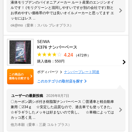
液体モリブデンのパイオニアメーカー ルート産業のエンジンオイ
ルです！ (モリグリーンと混同しやすいですが別の会社です) 割と
お求めやすい価格帯の中では良いオイルメーカーと思ってます エ
ッセにはレス ...
ok@mo
（愛車：スバル プレオプラス）
SEIWA
K376 ナンバーベース
4.24
（472件）
購入価格：550円
ボディパーツ
ナンバープレート関連
この商品の
価格を比較する
このカテゴリの取付店を探す
ユーザーの最新投稿
2026年8月7日
〇カーボン調シボ付き樹脂製ナンバーベース 〇普通車と軽自動車
兼用 〇234ｇ ☆安定した品質なので、過去車でも使ってきた。
☆ギラギラしたメッキは好まないので良し。 ☆車種によっては
カッコ悪く見 ...
他力本願
（愛車：三菱 コルトプラス）