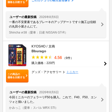
このカテゴリの取付店を探す
価格を比較する
ユーザーの最新投稿
2026年8月6日
一番の不安要素であるブレーキのアップデートです☆施工は信頼
の丸田小屋さんにて。
Shincha vr38
（愛車：日産 NISSAN GT-R）
KYOSHO / 京商
Bburago
4.56
（9件）
購入価格：220円
グッズ・アクセサリー
ミニカー
この商品の
価格を比較する
ユーザーの最新投稿
2026年8月6日
今回ミニカーのフェラーリF50を購入。これで、F40、F50、エン
ツォと揃いました。
かみっこ
（愛車：スバル WRX STI）