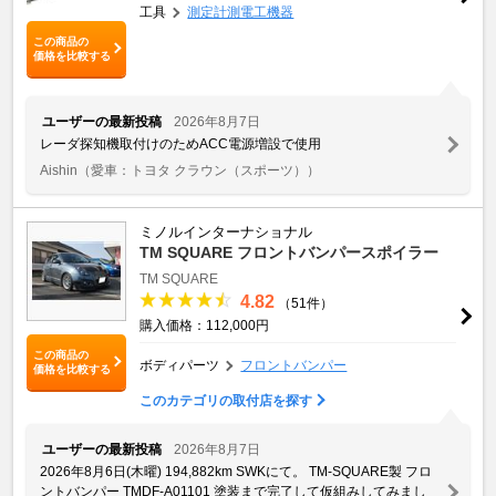
工具
測定計測電工機器
この商品の
価格を比較する
ユーザーの最新投稿
2026年8月7日
レーダ探知機取付けのためACC電源増設で使用
Aishin
（愛車：トヨタ クラウン（スポーツ））
ミノルインターナショナル
TM SQUARE フロントバンパースポイラー
TM SQUARE
4.82
（51件）
購入価格：112,000円
この商品の
ボディパーツ
フロントバンパー
価格を比較する
このカテゴリの取付店を探す
ユーザーの最新投稿
2026年8月7日
2026年8月6日(木曜) 194,882km SWKにて。 TM-SQUARE製 フロ
ントバンパー TMDF-A01101 塗装まで完了して仮組みしてみまし