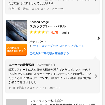
たが取付け出来ませんでした😅 TM ...
白夜10番
（愛車：スズキ スイフトスポーツ）
Second Stage
スカッフプレートパネル
4.70
（20件）
ボディパーツ
サイドステップパネル/スカッフプレート
この商品の
価格を比較する
このカテゴリの取付店を探す
ユーザーの最新投稿
2026年8月7日
最近リアシートに人を乗せる機会が増えてきたので、スイッチパ
ネル等で少し加飾しようかとセカンドステージさんのHP覗いてい
たところ目に付いたパーツです。 結局スイッチパネルは後付け感
が強くて見送りました ...
chroft
（愛車：スズキ スイフトスポーツ）
シュアラスター株式会社