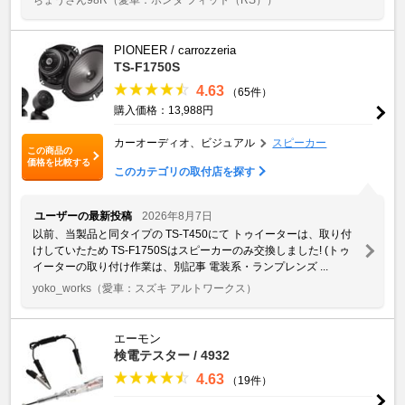
PIONEER / carrozzeria
TS-F1750S
4.63
（65件）
購入価格：13,988円
カーオーディオ、ビジュアル
スピーカー
この商品の
価格を比較する
このカテゴリの取付店を探す
ユーザーの最新投稿
2026年8月7日
以前、当製品と同タイプの TS-T450にて トゥイーターは、取り付
けしていたため TS-F1750Sはスピーカーのみ交換しました! (トゥ
イーターの取り付け作業は、別記事 電装系・ランプレンズ ...
yoko_works
（愛車：スズキ アルトワークス）
エーモン
検電テスター / 4932
4.63
（19件）