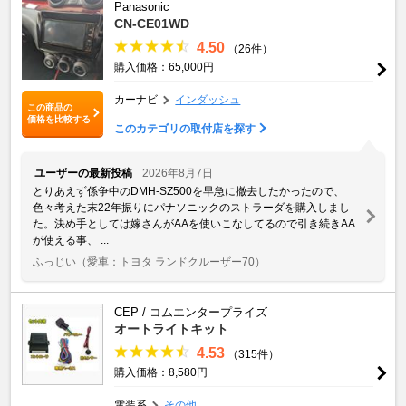
Panasonic
CN-CE01WD
4.50
（26件）
購入価格：65,000円
カーナビ
インダッシュ
この商品の
価格を比較する
このカテゴリの取付店を探す
ユーザーの最新投稿
2026年8月7日
とりあえず係争中のDMH-SZ500を早急に撤去したかったので、
色々考えた末22年振りにパナソニックのストラーダを購入しまし
た。決め手としては嫁さんがAAを使いこなしてるので引き続きAA
が使える事、 ...
ふっじい
（愛車：トヨタ ランドクルーザー70）
CEP / コムエンタープライズ
オートライトキット
4.53
（315件）
購入価格：8,580円
電装系
その他