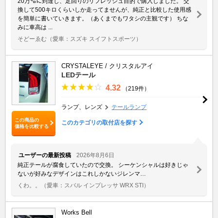
20万㌔に到達し、足回りのリフレッシュ目的で購入しました。 交
換して500キロくらいしか走ってませんが、純正と比較した使用感
を簡単に書いていきます。（あくまでもワタシの主観です） ちな
みに車高は ...
そどーゑむ
（愛車：スズキ スイフトスポーツ）
CRYSTALEYE / クリスタルアイ
LEDテール
4.32
（219件）
ランプ、レンズ
テールランプ
この商品の
このカテゴリの取付店を探す
価格を比較する
ユーザーの最新投稿
2026年8月6日
純正テールが腐食していたので交換。 シーケンシャルは好きじゃ
ないが好みなデザインはこれしかないジレンマ…
くわ。。
（愛車：スバル インプレッサ WRX STI）
Works Bell