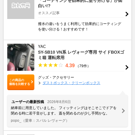
「コーティングを効果的に塗り分ける」が面
白い!?
オススメ記事
撥水の違いをうまく利用して効果的にコーティング
を使い分ける！おすすめです！
YAC
SY-SB10 VN系 レヴォーグ専用 サイドBOXゴ
ミ箱 運転席用
4.39
（79件）
グッズ・アクセサリー
この商品の
ダストボックス・クリーンボックス
価格を比較する
ユーザーの最新投稿
2026年8月6日
納車前に用意していました。 フィッティングはそこそこでドアを
閉める時に若干音がします。 蓋を閉めるのが少し手間かな。
popo_
（愛車：スバル レヴォーグ）