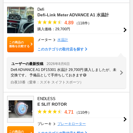
Defi
Defi-Link Meter ADVANCE A1 水温計
4.89
（118件）
購入価格：29,700円
メーター
水温計
この商品の
価格を比較する
このカテゴリの取付店を探す
ユーザーの最新投稿
2026年8月6日
Defi ADVANCE A1 DF15301 水温計 29,700円 購入しましたが、未
交換です。 予備品として手持ちしておきます😅
白夜10番
（愛車：スズキ スイフトスポーツ）
ENDLESS
E SLIT ROTOR
4.71
（110件）
ブレーキ
ブレーキローター
この商品の