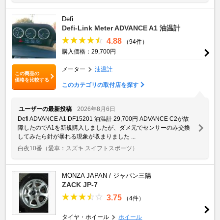
Defi
Defi-Link Meter ADVANCE A1 油温計
4.88
（94件）
購入価格：29,700円
メーター
油温計
この商品の
価格を比較する
このカテゴリの取付店を探す
ユーザーの最新投稿
2026年8月6日
Defi ADVANCE A1 DF15201 油温計 29,700円 ADVANCE C2が故
障したのでA1を新規購入しましたが、ダメ元でセンサーのみ交換
してみたら針が暴れる現象が収まりました ...
白夜10番
（愛車：スズキ スイフトスポーツ）
MONZA JAPAN / ジャパン三陽
ZACK JP-7
3.75
（4件）
タイヤ・ホイール
ホイール