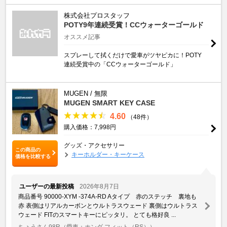
株式会社プロスタッフ
POTY9年連続受賞！CCウォーターゴールド
オススメ記事
スプレーして拭くだけで愛車がツヤピカに！POTY
連続受賞中の「CCウォーターゴールド」
MUGEN / 無限
MUGEN SMART KEY CASE
4.60
（48件）
購入価格：7,998円
グッズ・アクセサリー
この商品の
キーホルダー・キーケース
価格を比較する
ユーザーの最新投稿
2026年8月7日
商品番号 90000-XYM -374A-RD Aタイプ 赤のステッチ 裏地も
赤 表側はリアルカーボンとウルトラスウェード 裏側はウルトラス
ウェード FITのスマートキーにピッタリ。 とても格好良 ...
ちょうさん98R
（愛車：ホンダ フィット（RS））