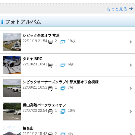
もっと見る
フォトアルバム
シビック全国オフ 常滑
22/11/19 21:54
2
19枚
タミヤ BRZ
22/10/23 16:41
1
6枚
シビックオーナーズクラブ中部支部オフ会模様
22/08/21 16:51
1
7枚
嵐山高雄パークウェイオフ
22/07/23 22:54
1
10枚
榛名山
21/11/12 15:42
2
4枚