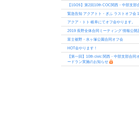
【10/26】第2回10th COC関西・中部
緊急告知 アクアトト・ぎふ ラストオフ会 10
アクア・トト 岐阜にてオフ会やります。
2019 長野全体合同ミーティング 情報公
富士裾野・水ヶ塚公園合同オフ会
HOT会やります！
【第一回】10th civic 関西・中部支部
ードラン実施のお知らせ