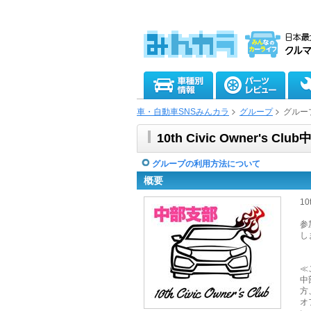
車・自動車SNSみんカラ
グループ
グルー
10th Civic Owner's Clu
グループの利用方法について
概要
10
参
し
≪
中
方
オ