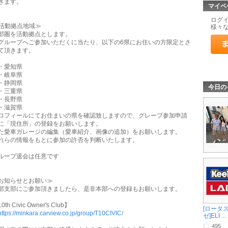
きます。
マイペ
ログ
活動拠点地域≫
様々
部圏を活動拠点とします。
グループへご参加いただくに当たり、以下の6県にお住いの方限定とさ
て頂きます。
愛知県
岐阜県
静岡県
今日の
三重県
長野県
滋賀県
ロフィールにてお住まいの県を確認致しますので、グレープ参加申請
に「現住所」の登録をお願いします。
た愛車ガレージの編集（愛車紹介、画像の追加）をお願いします。
れらの情報をもとに参加の許否を判断いたします。
ループ退会は任意です
お知らせとお願い≫
部支部にご参加頂きましたら、是非本部への登録もお願いします。
0th Civic Owner's Club】
[ロータ
https://minkara.carview.co.jp/group/T10CIVIC/
ゼ]ELI ...
495