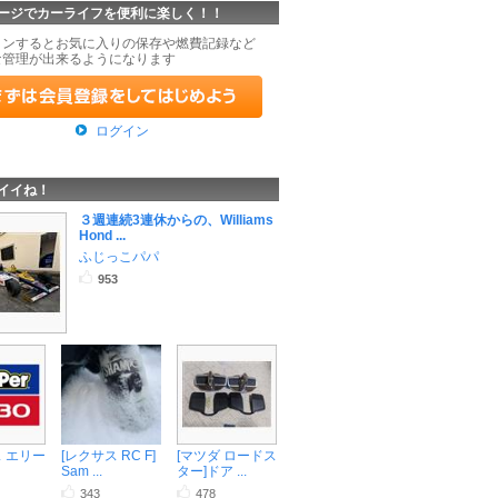
ージでカーライフを便利に楽しく！！
インするとお気に入りの保存や燃費記録など
な管理が出来るようになります
ログイン
イイね！
３週連続3連休からの、Williams
Hond ...
ふじっこパパ
953
ス エリー
[レクサス RC F]
[マツダ ロードス
Sam ...
ター]ドア ...
343
478