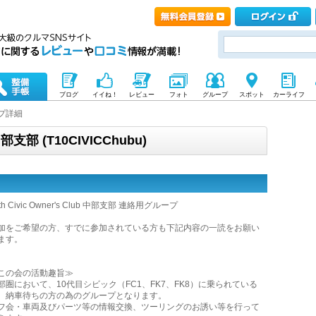
ブログ
イイね！
レビュー
フォト
グループ
スポット
カーライフ
プ詳細
b中部支部 (T10CIVICChubu)
th Civic Owner's Club 中部支部 連絡用グループ
加をご希望の方、すでに参加されている方も下記内容の一読をお願い
ます。
この会の活動趣旨≫
部圏において、10代目シビック（FC1、FK7、FK8）に乗られている
、納車待ちの方の為のグループとなります。
フ会・車両及びパーツ等の情報交換、ツーリングのお誘い等を行って