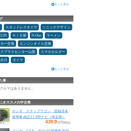
もっと見る
グ
タ
スタッドレスタイヤ
ソニックデザイン
ELIN
ＨＩＤ屋
N-One
ラーメン
ーカー交換
エンジンオイル交換
ックプラスセンター山梨
スマホホルダー
記念日
タイヤ
もっと見る
た車
クルマはありません。
にオススメの中古車
ホンダ ステップワゴン 登録済未
使用車 純正11.4型ナビ（埼玉県）
439.9
万円
(税込)