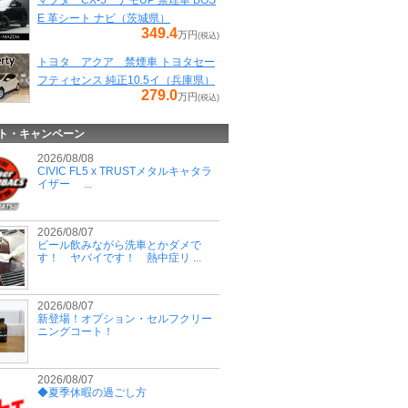
マツダ CX-5 デモUP 禁煙車 BOS
E 革シート ナビ（茨城県）
349.4
万円
(税込)
トヨタ アクア 禁煙車 トヨタセー
フティセンス 純正10.5イ（兵庫県）
279.0
万円
(税込)
ト・キャンペーン
2026/08/08
CIVIC FL5 x TRUSTメタルキャタラ
イザー ...
2026/08/07
ビール飲みながら洗車とかダメで
す！ ヤバイです！ 熱中症リ ...
2026/08/07
新登場！オプション・セルフクリー
ニングコート！
2026/08/07
◆夏季休暇の過ごし方