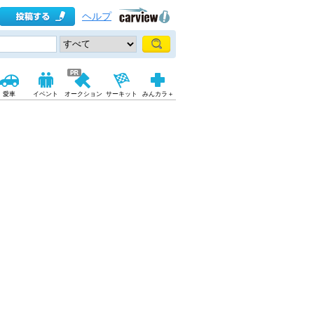
ヘルプ
愛車
イベント
オークション
サーキット
みんカラ＋