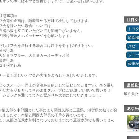
国オフの際には本部と連携しますので、ご協力をお願いします。
注意事項≫
注目タ
フ会等の企画は、随時進める方針で検討しております。
フ会を行いたい場合については
トヨ
途掲示板を立てていただいても問題ございません。
の際は管理人へメッセージをお願いします。
MICH
だしオフ会を決行する場合には以下を必ずお守り下さい。
スピ
違法行為
ソニ
大音量マフラー、大音量カーオーディオ等
暴走行為
愛車
ゴミ捨て行為
ナー良く楽しいオフ会の実施をよろしくお願いいたします。
ビックオーナー同士の交流を目的として活動していますが、車を乗り
最近見
えた方もＯＢとしてそのままグループにご参加して頂いて構いませ
最近見た
。シビックを通じてできた繋がりを大切にしていきましょう。
あなた
中部支部を中部圏とした事により関西支部と三重県、滋賀県の被りが発
しましたが、本部と関西支部長の了承を得ています。
た、支部は任意参加制となっておりますので重複参加でも構いません