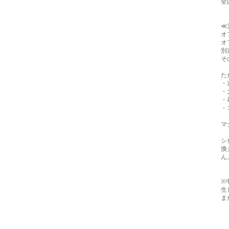
全
≪
オ
オ
別
そ
た
・
・
・
・
マ
シ
換
ん
※
生
ま