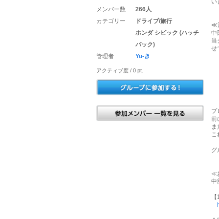
い
メンバー数
266人
カテゴリー
ドライブ/旅行
≪
ホンダ シビック (ハッチ
中
当
バック)
せ
管理者
Yu-き
・
アクティブ度 / 0 pt.
・
・
・
・
・
プ
前
ま
こ
グ
≪
中
【1