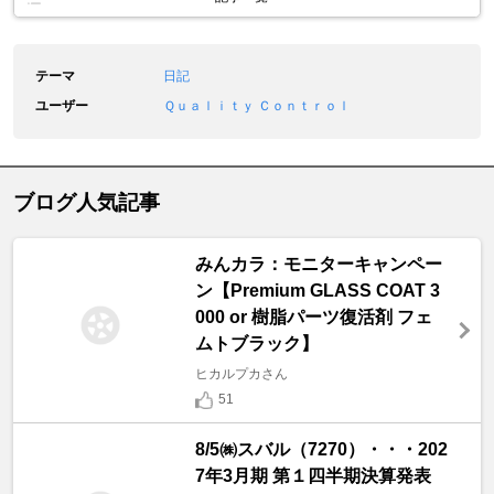
テーマ
日記
ユーザー
Ｑｕａｌｉｔｙ Ｃｏｎｔｒｏｌ
ブログ人気記事
みんカラ：モニターキャンペー
ン【Premium GLASS COAT 3
000 or 樹脂パーツ復活剤 フェ
ムトブラック】
ヒカルプカさん
51
8/5㈱スバル（7270）・・・202
7年3月期 第１四半期決算発表