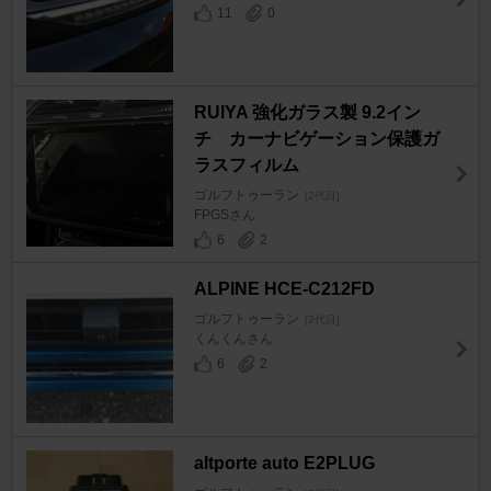
11
0
RUIYA 強化ガラス製 9.2イン
チ カーナビゲーション保護ガ
ラスフィルム
ゴルフトゥーラン
[2代目]
FPGSさん
6
2
ALPINE HCE-C212FD
ゴルフトゥーラン
[2代目]
くんくんさん
6
2
altporte auto E2PLUG