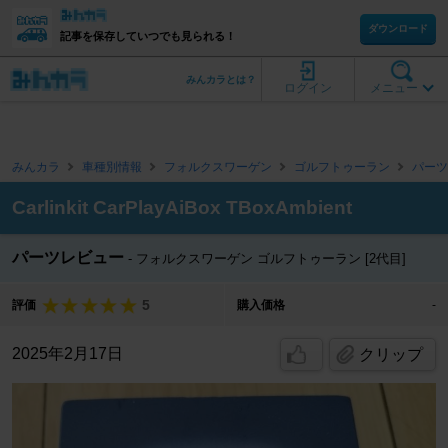
ダウンロード
記事を保存していつでも見られる！
みんカラとは？
ログイン
メニュー
みんカラ
車種別情報
フォルクスワーゲン
ゴルフトゥーラン
パーツ
Carlinkit CarPlayAiBox TBoxAmbient
パーツレビュー
フォルクスワーゲン ゴルフトゥーラン [2代目]
5
評価
購入価格
-
2025年2月17日
クリップ