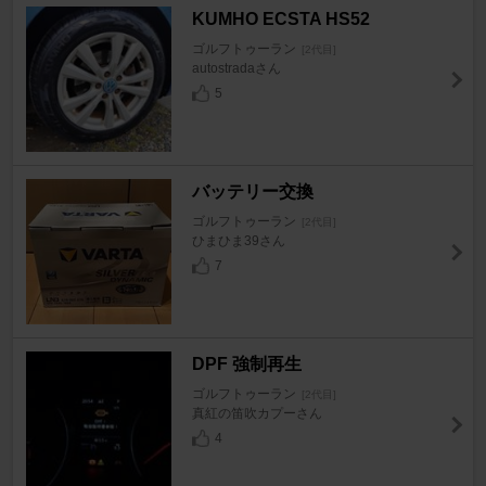
KUMHO ECSTA HS52
ゴルフトゥーラン
[2代目]
autostradaさん
5
バッテリー交換
ゴルフトゥーラン
[2代目]
ひまひま39さん
7
DPF 強制再生
ゴルフトゥーラン
[2代目]
真紅の笛吹カプーさん
4