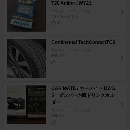
T20 Amber / WY21
ゴルフトゥーラン
[2代目]
*ガッちゃん*さん
13
Continental TechContactTC6
ゴルフトゥーラン
[2代目]
白虎.さん
99
CAR MATE / カーメイト DZ43
5 ダンパー内蔵ドリンクホル
ダー
ゴルフトゥーラン
[2代目]
羅偉さん
5