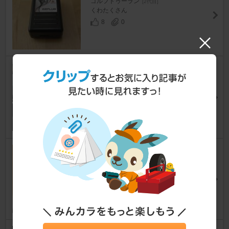
ゴルフトゥーラン
[2代目]
くわたくさん
8
0
maniacs LCD スーパーブラッ
クシールド for VW Discover Pr
o (8inch)
ゴルフトゥーラン
[2代目]
チビック16さん
13
1
RUIYA 強化ガラス保護フィルム
ゴルフトゥーラン
[2代目]
くわたくさん
11
1