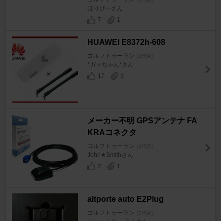
ほりぴーさん
7
1
HUAWEI E8372h-608
ゴルフトゥーラン
[2代目]
*ガッちゃん*さん
17
3
メーカー不明 GPSアンテナ FA
KRAコネクタ
ゴルフトゥーラン
[2代目]
John★Smithさん
2
1
altporte auto E2Plug
ゴルフトゥーラン
[2代目]