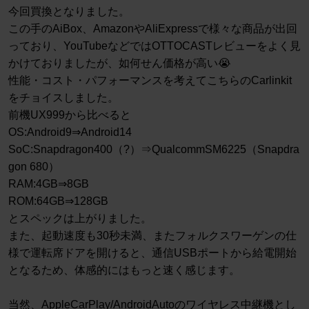
今回買換となりました。
この手のAiBox、AmazonやAliExpressで様々な商品が出回
っており、YouTubeなどではOTTOCASTレビューをよく見
かけておりましたが、如何せん価格が高い😭
性能・コスト・パフォーマンスを考えてこちらのCarlinkit
をチョイスしました。
前機UX999から比べると
OS:Android9⇒Android14
SoC:Snapdragon400（?）⇒QualcommSM6225（Snapdra
gon 680）
RAM:4GB⇒8GB
ROM:64GB⇒128GB
とスペックは上がりました。
また、起動速度も30秒未満、またフォルクスワーゲンの仕
様で運転席ドアを開けると、通信USBポートから給電開始
となるため、体感的にはもっと速く感じます。
当然、AppleCarPlay/AndroidAutoのワイヤレス中継機とし