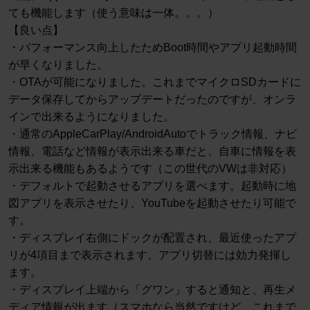
ても機能します（使う意味は一体。。。）
【良い点】
・パフォーマンス向上したためBoot時間やアプリ起動時間
が早くなりました。
・OTAが可能になりました。これまでマイクロSDカードに
データ保存してからアップデートだったのですが、オンラ
インで出来るようになりました。
・通常のAppleCarPlay/AndroidAutoでトラック情報、ナビ
情報、電話など情報が表示出来る車だと、自車に情報を表
示出来る機能もあるようです（この世代のVWは非対応）
・デフォルトで起動させるアプリを選べます。起動時に地
図アプリを表示させたり、YouTubeを起動させたり可能で
す。
・ディスプレイ右側にドックが配置され、最近使ったアプ
リが4項目まで表示されます。アプリ切替には効力発揮し
ます。
・ディスプレイ上端から「グワン」すると通知と、再生メ
ディア情報が出ます（スマホなら当然ですけど、これまで