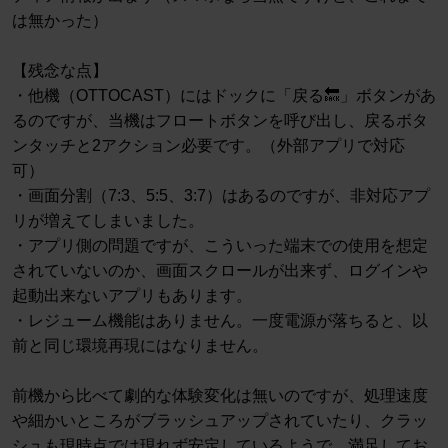
は無かった）
【残念な点】
・他機（OTTOCAST）にはドックに「戻る🔙」ボタンがあ
るのですが、当機はフロートボタンを呼び出し、戻るボタ
ンタッチと2アクション必要です。（外部アプリで対応
可）
・画面分割（7:3、5:5、3:7）はあるのですが、非対応アプ
リが増えてしまいました。
・アプリ側の問題ですが、こういった端末での使用を想定
されていないのか、画面スクロールが出来ず、ログインや
起動出来ないアプリもあります。
・レジューム機能はありません。一度電源が落ちると、以
前と同じ環境再現にはなりません。
前機から比べて劇的な体験変化は無いのですが、処理速度
や細かいところがブラッシュアップされていたり、クラッ
シュも現時点では現れず安定しているようで、満足してお