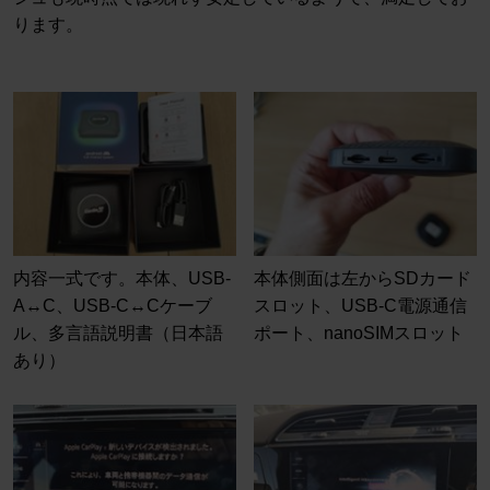
ります。
内容一式です。本体、USB-
本体側面は左からSDカード
A↔C、USB-C↔Cケーブ
スロット、USB-C電源通信
ル、多言語説明書（日本語
ポート、nanoSIMスロット
あり）