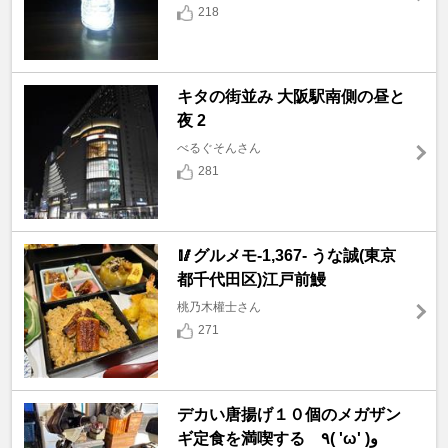
218
キタの街並み 大阪駅南側の昼と
夜 2
べるぐそんさん
281
🥢グルメモ-1,367- うな誠(東京
都千代田区)江戸前鰻
桃乃木權士さん
271
デカい唐揚げ１０個のメガザン
ギ定食を満喫する ٩( 'ω' )و