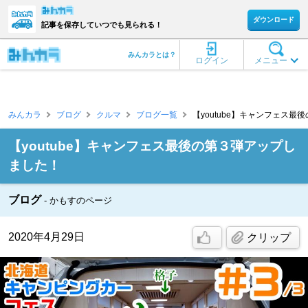
ダウンロード
記事を保存していつでも見られる！
みんカラとは？
ログイン
メニュー
みんカラ
ブログ
クルマ
ブログ一覧
【youtube】キャンフェス最
【youtube】キャンフェス最後の第３弾アップし
ました！
ブログ
かもすのページ
2020年4月29日
クリップ