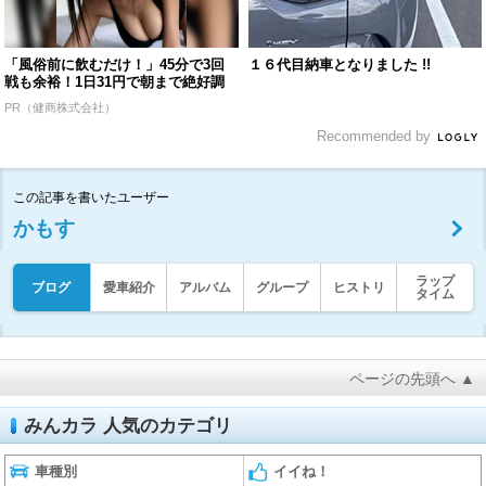
「風俗前に飲むだけ！」45分で3回
１６代目納車となりました !!
戦も余裕！1日31円で朝まで絶好調
PR（健商株式会社）
Recommended by
この記事を書いたユーザー
かもす
ラップ
ブログ
愛車紹介
アルバム
グループ
ヒストリ
タイム
ページの先頭へ ▲
みんカラ 人気のカテゴリ
車種別
イイね！