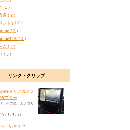
 ( 1 )
道 ( 2 )
ント ( 10 )
tube ( 2 )
utube動画 ( 4 )
ム ( 2 )
 ( 5 )
リンク・クリップ
 System リアカメラ
アダプター
リ：その他（カテゴリ
）
4/23 13:13:22
カらしいタイヤ