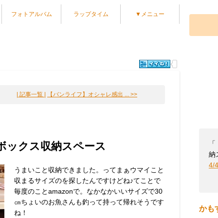
フォトアルバム
ラップタイム
▼メニュー
| 記事一覧 |
【バンライフ】オシャレ感出 ... >>
「
ボックス収納スペース
納
4/
うまいこと収納できました。ってまぁウマイこと
収まるサイズのを探したんですけどね♪てことで
毎度のことamazonで。なかなかいいサイズで30
㎝ちょいのお魚さんも釣って持って帰れそうです
かも
ね！