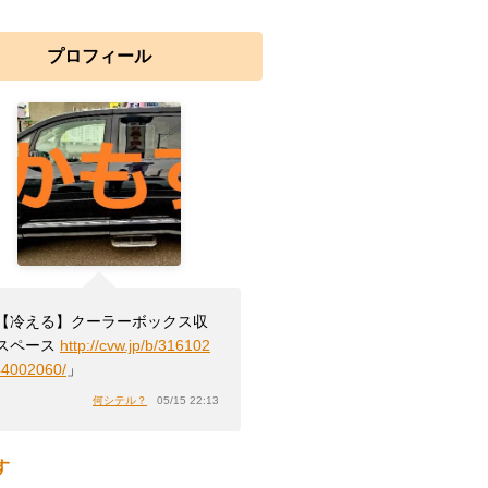
プロフィール
【冷える】クーラーボックス収
スペース
http://cvw.jp/b/316102
44002060/
」
何シテル？
05/15 22:13
す