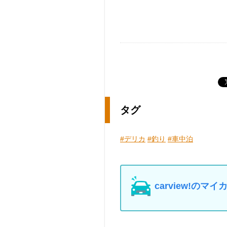
タグ
#デリカ
#釣り
#車中泊
carview!の