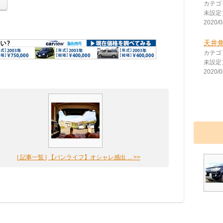
カテゴ
未設定
2020/0
天井
カテゴ
未設定
2020/0
| 記事一覧 |
【バンライフ】オシャレ感出 ... >>