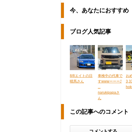
今、あなたにおすすめ
ブログ人気記事
8/8エイトの日
車検中の代車で
おめ
晴馬さん
すwwwーーー⤴️
3,3
...
ho
narukipapaさ
ん
この記事へのコメント
コメントする