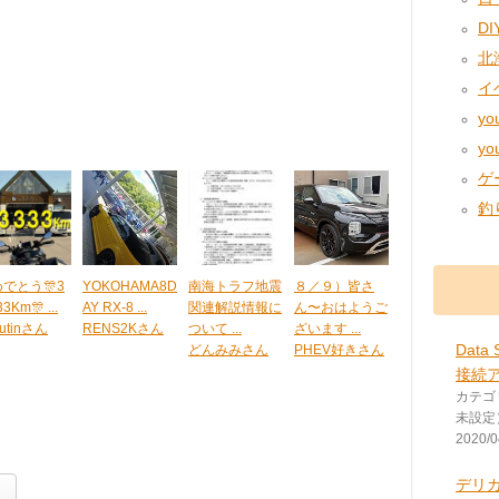
DIY
北海
イベ
you
yo
ゲー
釣り
でとう🎊3
YOKOHAMA8D
南海トラフ地震
８／９）皆さ
33Km🎊 ...
AY RX-8 ...
関連解説情報に
ん〜おはようご
kutinさん
RENS2Kさん
ついて ...
ざいます ...
Data
どんみみさん
PHEV好きさん
接続
カテゴ
未設定
2020/0
デリ