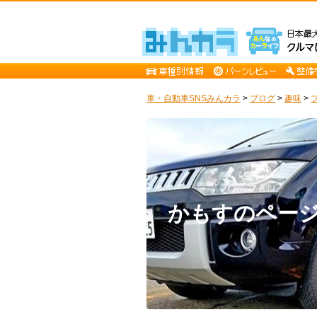
車・自動車SNSみんカラ
>
ブログ
>
趣味
>
かもすのペー