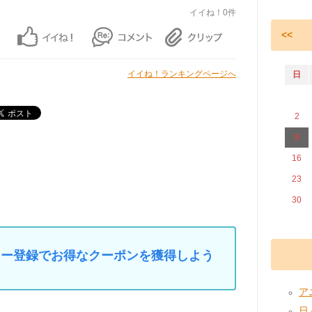
イイね！0件
<<
イイね！ランキングページへ
日
2
9
16
23
30
マイカー登録でお得なクーポンを獲得しよう
アニ
日々