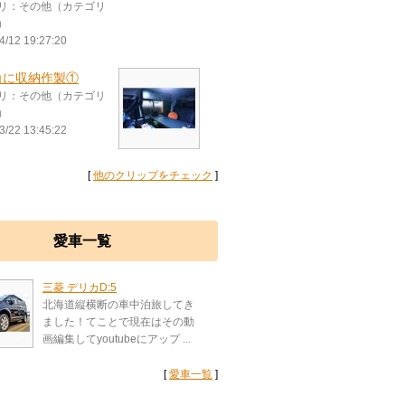
リ：その他（カテゴリ
）
4/12 19:27:20
角に収納作製①
リ：その他（カテゴリ
）
3/22 13:45:22
[
他のクリップをチェック
]
愛車一覧
三菱 デリカD:5
北海道縦横断の車中泊旅してき
ました！てことで現在はその動
画編集してyoutubeにアップ ...
[
愛車一覧
]