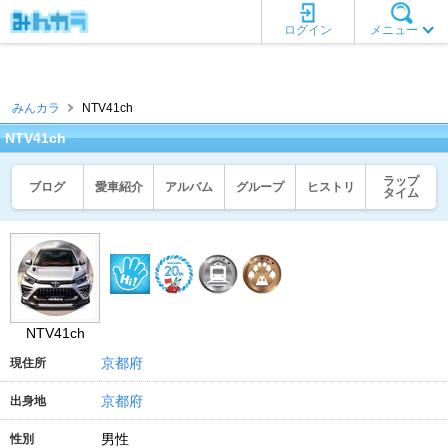
ログイン
メニュー
みんカラ
NTV41ch
NTV41ch
ラップ
ブログ
愛車紹介
アルバム
グループ
ヒストリ
タイム
NTV41ch
京都府
現住所
京都府
出身地
男性
性別