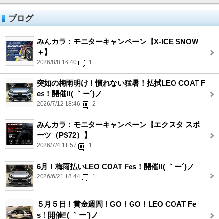
ブログ
みんカラ：モニターキャンペーン【X-ICE SNOW
＋】
2026/8/8 16:40
1
突如の梅雨明け！慣れない猛暑！払拭LEO COAT F
es！開催‼( ｀ー´)ノ
2026/7/12 18:46
2
みんカラ：モニターキャンペーン【エクスタ スポ
ーツ（PS72）】
2026/7/4 11:57
1
6月！梅雨払いLEO COAT Fes！開催‼( ｀ー´)ノ
2026/6/21 18:44
1
５月５日！黄金週間！GO！GO！LEO COAT Fe
s！開催‼( ｀ー´)ノ