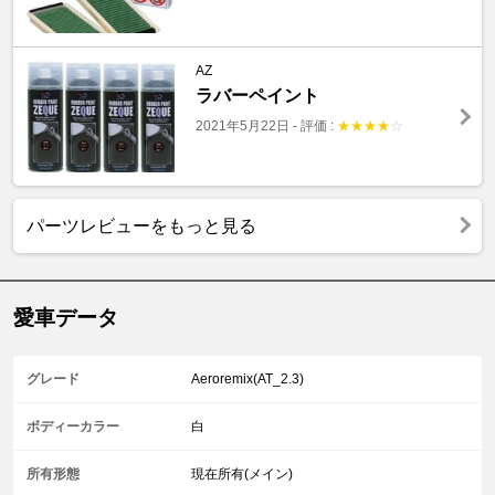
AZ
ラバーペイント
2021年5月22日
-
評価 :
★
★
★
★
☆
パーツレビューをもっと見る
愛車データ
グレード
Aeroremix(AT_2.3)
ボディーカラー
白
所有形態
現在所有(メイン)