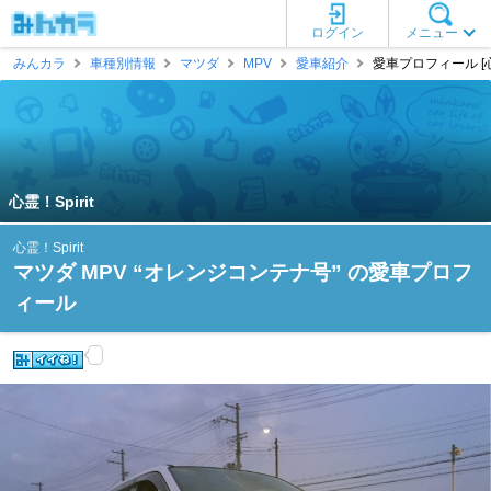
ログイン
メニュー
みんカラ
車種別情報
マツダ
MPV
愛車紹介
愛車プロフィール [心霊
心霊！Spirit
心霊！Spirit
マツダ MPV “オレンジコンテナ号” の愛車プロフ
ィール