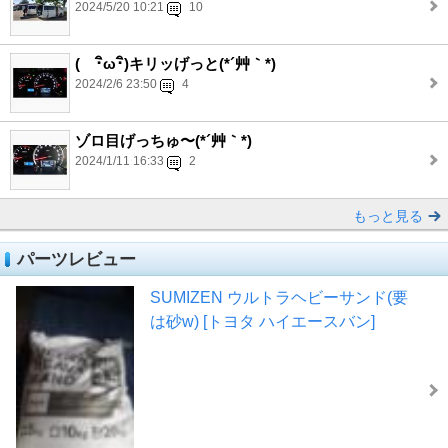
2024/5/20 10:21
10
( ･ิω･ิ)キリッげっと(*´艸｀*)
2024/2/6 23:50
4
ゾロ目げっちゅ〜(*´艸｀*)
2024/1/11 16:33
2
もっと見る
パーツレビュー
SUMIZEN ウルトラヘビーサンド(要
は砂w) [トヨタ ハイエースバン]