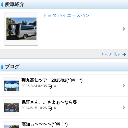
愛車紹介
トヨタ ハイエースバン
もっと見る
ブログ
弾丸高知ツアー2025/02(*´艸｀*)
2025/2/24 02:35
4
保証さん。。さよぉ〜なら👋
2024/6/15 10:26
6
高知ぃ〜〜〜〜(*´艸｀*)