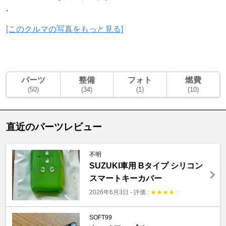
.
[このクルマの写真をもっと見る]
パーツ
整備
フォト
燃費
(50)
(34)
(1)
(10)
直近のパーツレビュー
不明
SUZUKI車用 Bタイプ シリコン
スマートキーカバー
2026年6月3日
-
評価 :
★
★
★
★
☆
SOFT99