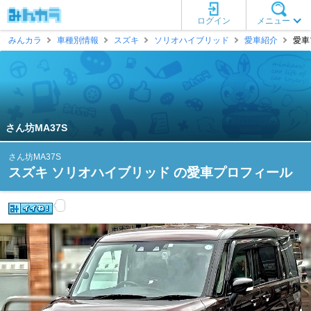
ログイン
メニュー
みんカラ
車種別情報
スズキ
ソリオハイブリッド
愛車紹介
愛車
さん坊MA37S
さん坊MA37S
スズキ ソリオハイブリッド の愛車プロフィール