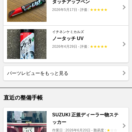
タッチアップペン
2026年5月17日
-
評価 :
★
★
★
★
★
イチネンケミカルズ
ノータッチ UV
2026年4月29日
-
評価 :
★
★
★
★
★
パーツレビューをもっと見る
直近の整備手帳
SUZUKI 正規ディーラー物ステ
ッカー
作業日 : 2026年6月20日
-
難易度 :
★
☆
☆