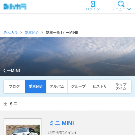
ログイン
メニュー
みんカラ
愛車紹介
愛車一覧 [くーMINI]
くーMINI
ラップ
ブログ
愛車紹介
アルバム
グループ
ヒストリ
タイム
ミニ
ミニ MINI
現在所有(メイン)