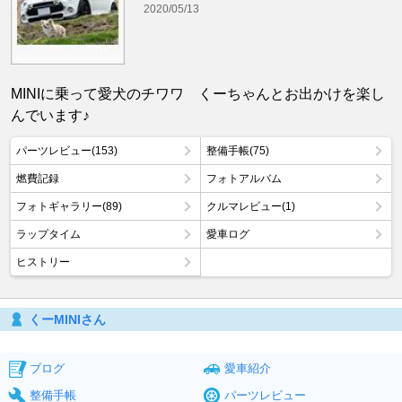
2020/05/13
MINIに乗って愛犬のチワワ くーちゃんとお出かけを楽し
んでいます♪
パーツレビュー(153)
整備手帳(75)
燃費記録
フォトアルバム
フォトギャラリー(89)
クルマレビュー(1)
ラップタイム
愛車ログ
ヒストリー
くーMINIさん
ブログ
愛車紹介
整備手帳
パーツレビュー