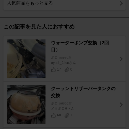
人気商品をもっと見る
この記事を見た人におすすめ
ウォーターポンプ交換（2回
目）
ポロ
[6R/6C型]
oyadi_falcoさん
17
0
クーラントリザーバータンクの
交換
ポロ
[6R/6C型]
メタポロRさん
60
1