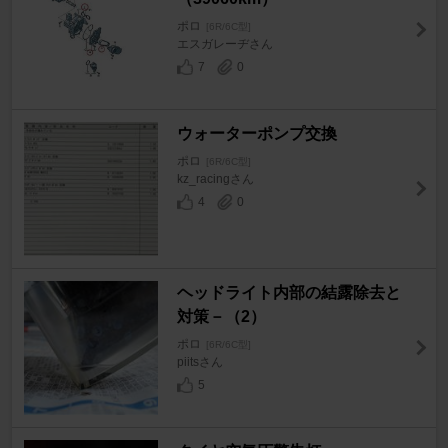
ポロ
[6R/6C型]
エスガレーヂさん
7
0
ウォーターポンプ交換
ポロ
[6R/6C型]
kz_racingさん
4
0
ヘッドライト内部の結露除去と
対策－（2）
ポロ
[6R/6C型]
piitsさん
5