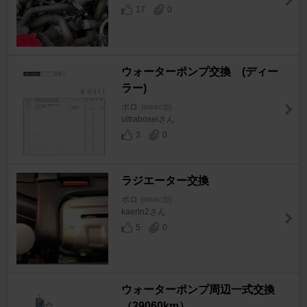
17
0
ウォーターポンプ交換 (ディー
ラー)
ポロ
[6R/6C型]
ultraboxelさん
3
0
ラジエーター交換
ポロ
[6R/6C型]
kaerin2さん
5
0
ウォーターポンプ周辺一式交換
（39060km）