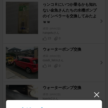
ヮンコＲにいつか乗るかも知れ
ない金魚さんたちの水槽ポンプ
のインペラーを交換してみたよ
ｗｗ
ポロ
[6R/6C型]
hangetuさん
23
0
ウォーターポンプ交換
ポロ
[6R/6C型]
oyadi_falcoさん
16
0
ウォーターポンプ交換
ポロ
[6R/6C型]
kaerin2さん
5
0