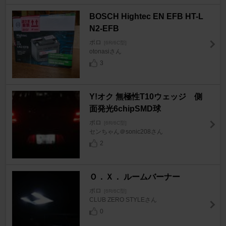
BOSCH Hightec EN EFB HT-L
N2-EFB
ポロ
[6R/6C型]
otonasiさん
3
Y!オク 無極性T10ウェッジ 側
面発光6chipSMD球
ポロ
[6R/6C型]
センちゃん＠sonic208さん
2
Ｏ．Ｘ． ルームバーナー
ポロ
[6R/6C型]
CLUB ZERO STYLEさん
0