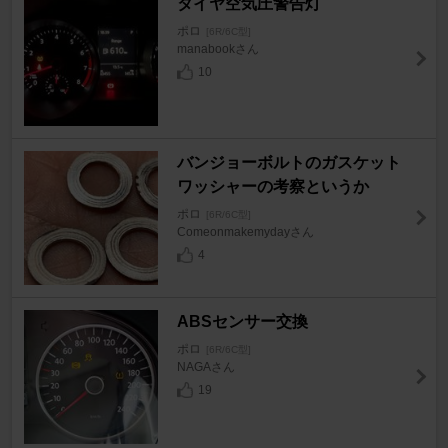
タイヤ空気圧警告灯
ポロ
[6R/6C型]
manabookさん
10
バンジョーボルトのガスケット
ワッシャーの考察というか
ポロ
[6R/6C型]
Comeonmakemydayさん
4
ABSセンサー交換
ポロ
[6R/6C型]
NAGAさん
19