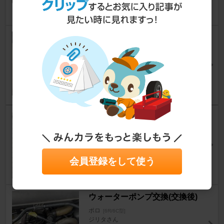
ウォーターポンプ(交換前)
ポロ
[6R/6C型]
ジリタさん
13
1
ウォーターポンプアッセンブリ
ー交換
ポロ
[6R/6C型]
FD2さん
会員登録をして使う
9
2
ウォーターポンプ交換(交換後)
ポロ
[6R/6C型]
ジリタさん