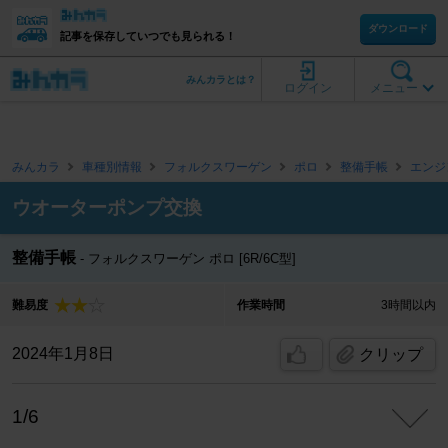
ダウンロード
記事を保存していつでも見られる！
みんカラとは？
ログイン
メニュー
みんカラ
車種別情報
フォルクスワーゲン
ポロ
整備手帳
エンジ
ウオーターポンプ交換
整備手帳
フォルクスワーゲン ポロ [6R/6C型]
難易度
作業時間
3時間以内
2024年1月8日
クリップ
1/6