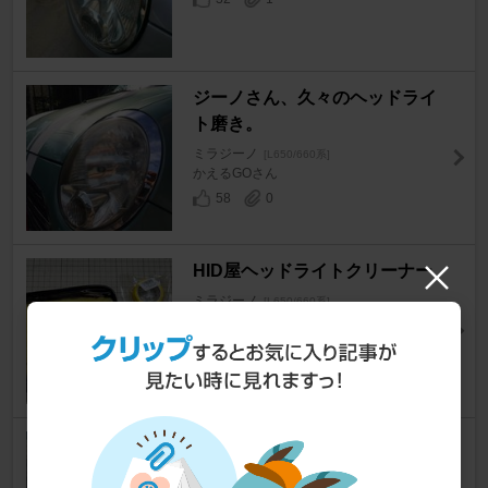
ジーノさん、久々のヘッドライ
ト磨き。
ミラジーノ
[L650/660系]
かえるGOさん
58
0
HID屋ヘッドライトクリーナー
ミラジーノ
[L650/660系]
nan13さん
5
0
黄ばんだヘッドライト💡をキレ
イに✨