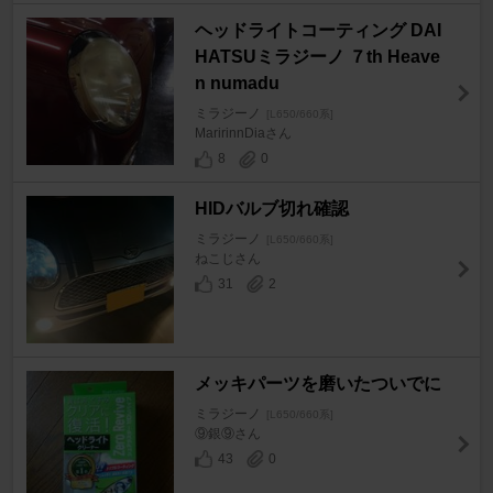
ヘッドライトコーティング DAI
HATSUミラジーノ ７th Heave
n numadu
ミラジーノ
[L650/660系]
MaririnnDiaさん
8
0
HIDバルブ切れ確認
ミラジーノ
[L650/660系]
ねこじさん
31
2
メッキパーツを磨いたついでに
ミラジーノ
[L650/660系]
⑨銀⑨さん
43
0