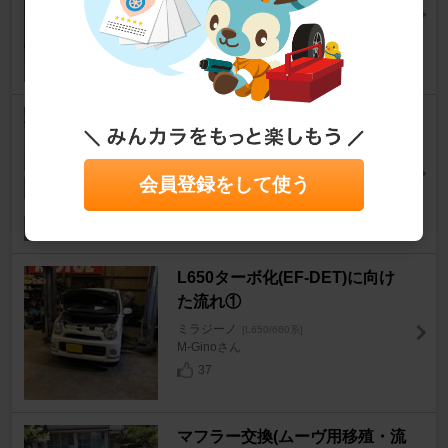
ミラジーノ
[L650/660系]
⑨銀⑨さん
54
1
ヘッドライト磨き
ミラジーノ
[L650/660系]
まかりんパパさん
会員登録をして使う
7
0
L650ターボ化(EF-DET)に向け
た流れ①
ミラジーノ
[L650/660系]
M-Ginoさん
37
マフラー交換(ムーヴ用移殖・流