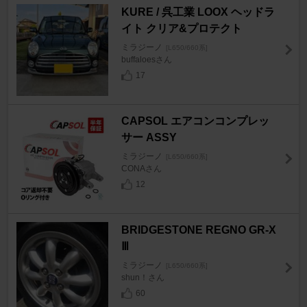
KURE / 呉工業 LOOX ヘッドラ
イト クリア&プロテクト
ミラジーノ
[L650/660系]
buffaloesさん
17
CAPSOL エアコンコンプレッ
サー ASSY
ミラジーノ
[L650/660系]
CONAさん
12
BRIDGESTONE REGNO GR-X
Ⅲ
ミラジーノ
[L650/660系]
shun！さん
60