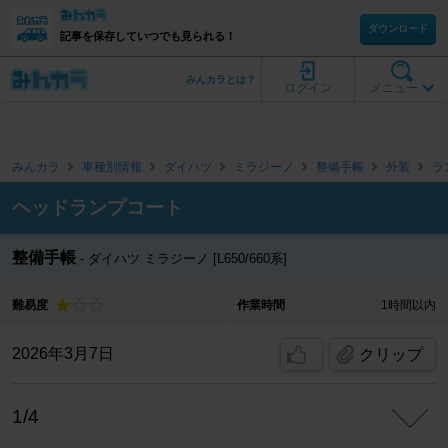
ダウンロード
記事を保存していつでも見られる！
みんカラとは？
ログイン
メニュー
みんカラ
車種別情報
ダイハツ
ミラジーノ
整備手帳
外装
ラ
ヘッドランプコート
整備手帳
ダイハツ ミラジーノ [L650/660系]
難易度
作業時間
1時間以内
2026年3月7日
クリップ
1/4