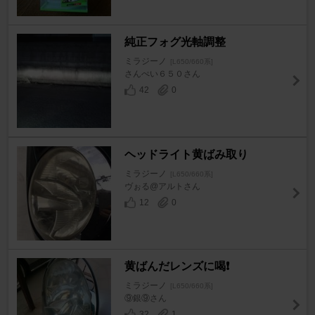
純正フォグ光軸調整
ミラジーノ
[L650/660系]
さんぺい６５０さん
42
0
ヘッドライト黄ばみ取り
ミラジーノ
[L650/660系]
ヴぉる@アルトさん
12
0
黄ばんだレンズに喝❗
ミラジーノ
[L650/660系]
⑨銀⑨さん
32
1