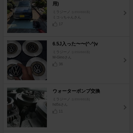
用)
ミラジーノ
[L650/660系]
ミコっちゃんさん
17
6.5J入った〜〜(^-^)v
ミラジーノ
[L650/660系]
M-Ginoさん
36
ウォーターポンプ交換
ミラジーノ
[L650/660系]
hd5sさん
11