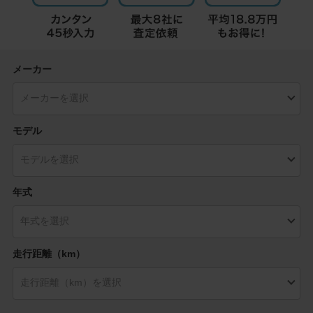
メーカー
モデル
年式
走行距離（km）