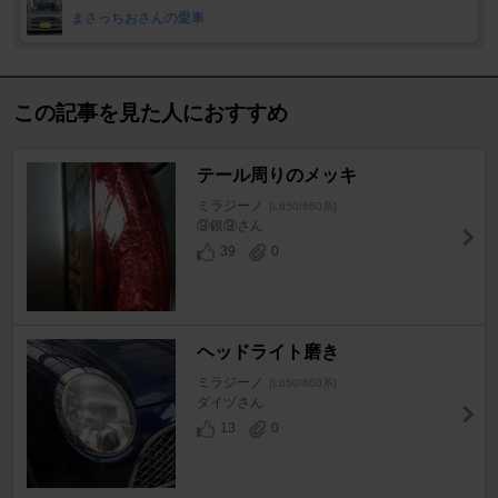
まさっちおさんの愛車
この記事を見た人におすすめ
テール周りのメッキ
ミラジーノ
[L650/660系]
⑨銀⑨さん
39
0
ヘッドライト磨き
ミラジーノ
[L650/660系]
ダイヅさん
13
0