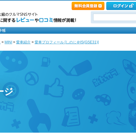
ニ
>
MINI
>
愛車紹介
>
愛車プロフィール [しのじ＠IS(GSE31)]
ージ