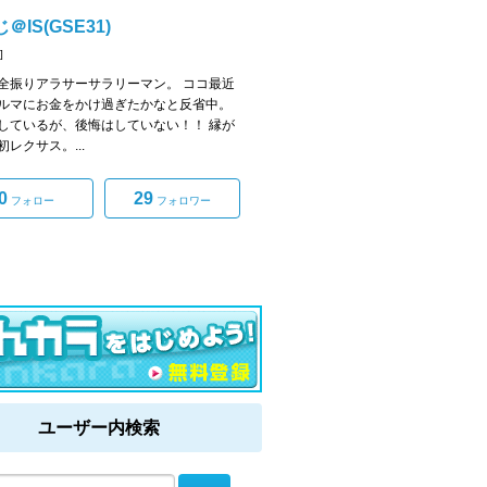
＠IS(GSE31)
]
全振りアラサーサラリーマン。 ココ最近
ルマにお金をかけ過ぎたかなと反省中。
しているが、後悔はしていない！！ 縁が
レクサス。...
0
29
フォロー
フォロワー
ユーザー内検索