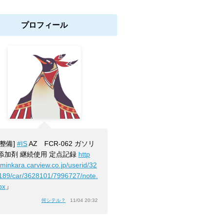
プロフィール
[整備]
#IS
AZ FCR-062 ガソリ
添加剤 継続使用 定点記録
http
/minkara.carview.co.jp/userid/32
189/car/3628101/7996727/note.
px
」
何シテル？
11/04 20:32