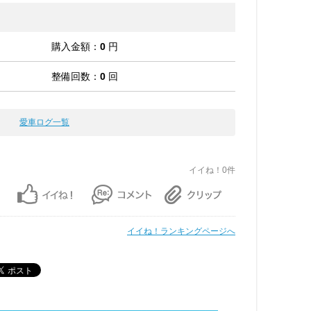
購入金額：
0
円
整備回数：
0
回
愛車ログ一覧
イイね！0件
イイね！ランキングページへ