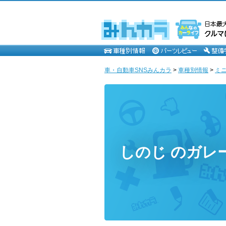
車・自動車SNSみんカラ
>
車種別情報
>
ミ
しのじ のガレ