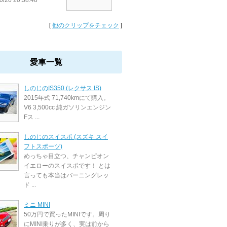
0/20 20:38:48
[
他のクリップをチェック
]
愛車一覧
しのじのIS350 (レクサス IS)
2015年式 71,740kmにて購入。
V6 3,500cc 純ガソリンエンジン
Fス ...
しのじのスイスポ (スズキ スイ
フトスポーツ)
めっちゃ目立つ、チャンピオン
イエローのスイスポです！ とは
言っても本当はバーニングレッ
ド ...
ミニ MINI
50万円で買ったMINIです。周り
にMINI乗りが多く、実は前から