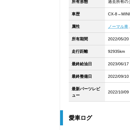
所有形態
過去所有の
車歴
CX-8→MIN
属性
ノーマル車
所有期間
2022/05/20
走行距離
92935km
最終給油日
2023/06/17
最終整備日
2022/09/10
最新パーツレビ
2022/10/09
ュー
愛車ログ