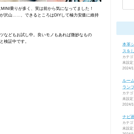
りにMINI乗りが多く、実は前から気になってました！
が沢山……、できるところはDIYして極力安価に維持
ツなどもお試し中。良いモノもあれば微妙なもの
と検証中です。
本革
スを
カテゴ
未設定
2024/1
ルー
ランプ
カテゴ
未設定
2024/1
ナビ
カテゴ
未設定