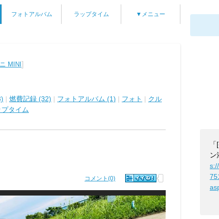
フォトアルバム
ラップタイム
▼メニュー
]
ニ MINI
)
|
燃費記録 (32)
|
フォトアルバム (1)
|
フォト
|
クル
ップタイム
「
ン
s:/
75
コメント(0)
as