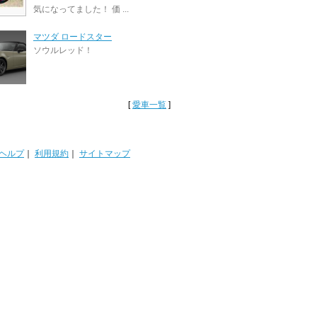
気になってました！ 価 ...
マツダ ロードスター
ソウルレッド！
[
愛車一覧
]
ヘルプ
｜
利用規約
｜
サイトマップ