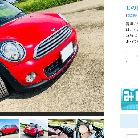
しのじ
[
愛知県
趣味に
は、ク
反省は
あって初