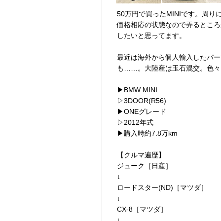
50万円で買ったMINIです。周
価格相応の状態なので弄るところ
したいと思ってます。
最近は海外から個人輸入したパー
も……。大陸産は玉石混交。色々
▶︎BMW MINI
▷3DOOR(R56)
▶︎ONEグレード
▷2012年式
▶︎購入時約7.8万km
【クルマ遍歴】
ジューク［日産］
↓
ロードスター(ND)［マツダ］
↓
CX-8［マツダ］
↓