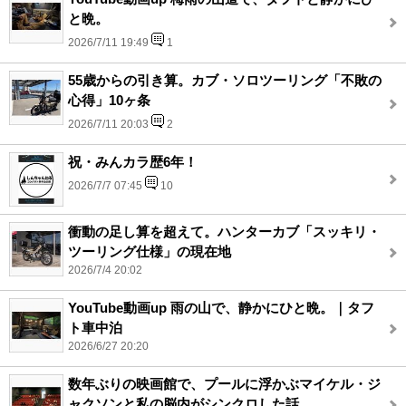
と晩。
2026/7/11 19:49
1
55歳からの引き算。カブ・ソロツーリング「不敗の
心得」10ヶ条
2026/7/11 20:03
2
祝・みんカラ歴6年！
2026/7/7 07:45
10
衝動の足し算を超えて。ハンターカブ「スッキリ・
ツーリング仕様」の現在地
2026/7/4 20:02
YouTube動画up 雨の山で、静かにひと晩。｜タフ
ト車中泊
2026/6/27 20:20
数年ぶりの映画館で、プールに浮かぶマイケル・ジ
ャクソンと私の脳内がシンクロした話。