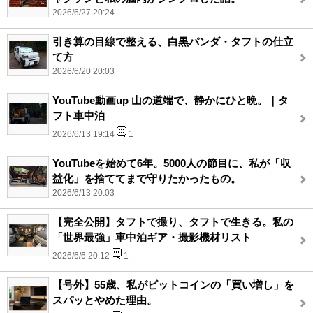
2026/6/27 20:24
引き算の目線で整える、白黒パンダ・タフトの仕立
て方
2026/6/20 20:03
YouTube動画up 山の道端で、静かにひと晩。｜タ
フト車中泊
2026/6/13 19:14
1
YouTubeを始めて6年。5000人の節目に、私が「収
益化」を捨ててまで守りたかったもの。
2026/6/13 20:03
【完全公開】タフトで撮り、タフトで生きる。私の
「世界最強」車中泊ギア・撮影機材リスト
2026/6/6 20:12
1
【号外】55歳、私がビットコインの「買い増し」を
スパッとやめた理由。