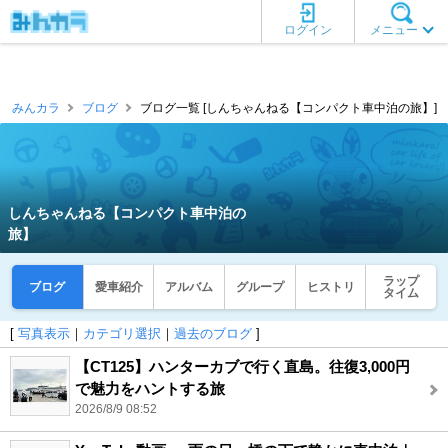
ログイン
メニュー
みんカラ
ブログ
ブログ一覧 [しんちゃんねる【コンパクト車中泊の旅】]
しんちゃんねる【コンパクト車中泊の
旅】
ラップ
ブログ
愛車紹介
アルバム
グループ
ヒストリ
タイム
[
写真表示
｜
カテゴリ選択
｜
過去のブログ
]
【CT125】ハンターカブで行く直島。往復3,000円
で魅力をハントする旅
2026/8/9 08:52