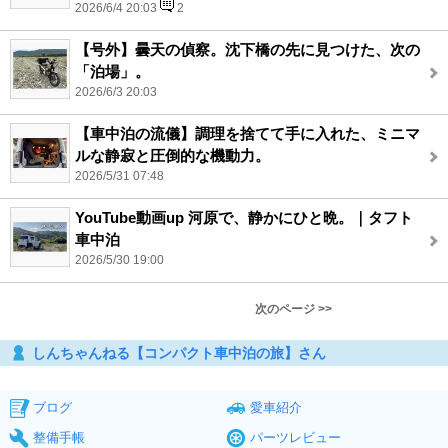
2026/6/4 20:03
2
【号外】曇天の偵察。沈下橋の先に見つけた、次の
「泊場」。
2026/6/3 20:03
【車中泊の流儀】調理を捨てて手に入れた、ミニマ
ルな静寂と圧倒的な機動力。
2026/5/31 07:48
YouTube動画up 河原で、静かにひと晩。｜タフト
車中泊
2026/5/30 19:00
次のページ >>
しんちゃんねる【コンパクト車中泊の旅】さん
ブログ
愛車紹介
整備手帳
パーツレビュー