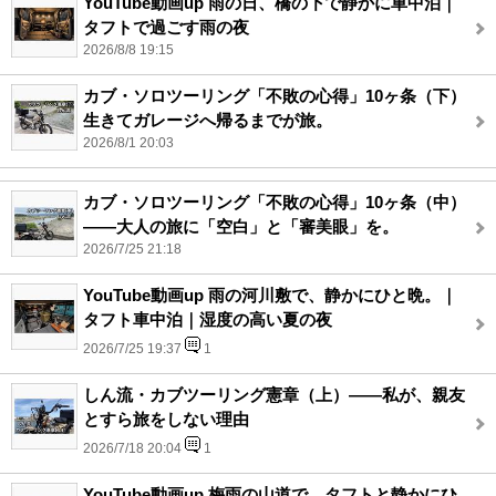
YouTube動画up 雨の日、橋の下で静かに車中泊｜
タフトで過ごす雨の夜
2026/8/8 19:15
カブ・ソロツーリング「不敗の心得」10ヶ条（下）
生きてガレージへ帰るまでが旅。
2026/8/1 20:03
カブ・ソロツーリング「不敗の心得」10ヶ条（中）
――大人の旅に「空白」と「審美眼」を。
2026/7/25 21:18
YouTube動画up 雨の河川敷で、静かにひと晩。｜
タフト車中泊｜湿度の高い夏の夜
2026/7/25 19:37
1
しん流・カブツーリング憲章（上）――私が、親友
とすら旅をしない理由
2026/7/18 20:04
1
YouTube動画up 梅雨の山道で、タフトと静かにひ