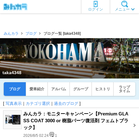
ログイン
メニュー
みんカラ
ブログ
ブログ一覧 [taka4348]
taka4348
ラップ
ブログ
愛車紹介
アルバム
グループ
ヒストリ
タイム
[
写真表示
｜
カテゴリ選択
｜
過去のブログ
]
みんカラ：モニターキャンペーン【Premium GLA
SS COAT 3000 or 樹脂パーツ復活剤 フェムトブラ
ック】
2026/8/5 02:24
1