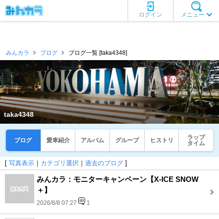
ログイン
メニュー
みんカラ
ブログ
ブログ一覧 [taka4348]
taka4348
ラップ
ブログ
愛車紹介
アルバム
グループ
ヒストリ
タイム
[
写真表示
｜
カテゴリ選択
｜
過去のブログ
]
みんカラ：モニターキャンペーン【X-ICE SNOW
＋】
2026/8/8 07:27
1