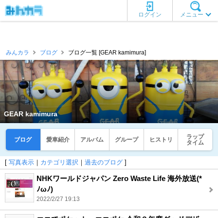
ログイン
メニュー
みんカラ
ブログ
ブログ一覧 [GEAR kamimura]
GEAR kamimura
ラップ
ブログ
愛車紹介
アルバム
グループ
ヒストリ
タイム
[
写真表示
｜
カテゴリ選択
｜
過去のブログ
]
NHKワールドジャパン Zero Waste Life 海外放送(*
ﾉωﾉ)
2022/2/27 19:13