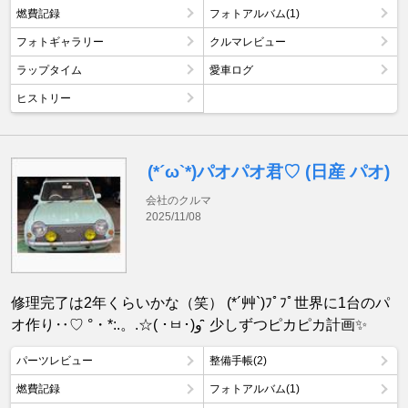
燃費記録
フォトアルバム(1)
フォトギャラリー
クルマレビュー
ラップタイム
愛車ログ
ヒストリー
(*´ω`*)パオパオ君♡ (日産 パオ)
会社のクルマ
2025/11/08
修理完了は2年くらいかな（笑） (*´艸`)ﾌﾟﾌﾟ世界に1台のパ
オ作り‥♡ °・*:.。.☆( ･ㅂ･)و ̑̑ 少しずつピカピカ計画✨
パーツレビュー
整備手帳(2)
燃費記録
フォトアルバム(1)