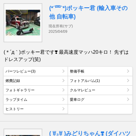
(*´罒`*)ポッキー君 (輸入車その
他 自転車)
現在所有(サブ)
2025/04/09
(＊´д｀)ポッキー君です❣️ 最高速度マッハ20キロ！ 先ずは
ドレスアップ(笑)
パーツレビュー(3)
整備手帳
燃費記録
フォトアルバム(1)
フォトギャラリー
クルマレビュー
ラップタイム
愛車ログ
ヒストリー
( ꇐ₃ꇐ )みどりちゃん❣️ (ダイハツ