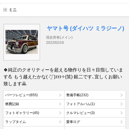
ミニ
ヤマト号 (ダイハツ ミラジーノ)
現在所有(メイン)
2022/02/16
🍀純正のクオリティーを超える物作りを日々目指していま
す💪 もう越えたかな( -᷅ ̫̈-᷄ )𐑲𐑲𐑲✧(笑) 銀二です､宜しくお願い
致します🙇
パーツレビュー(655)
整備手帳(232)
燃費記録
フォトアルバム(1)
フォトギャラリー(45)
クルマレビュー(3)
ラップタイム
愛車ログ