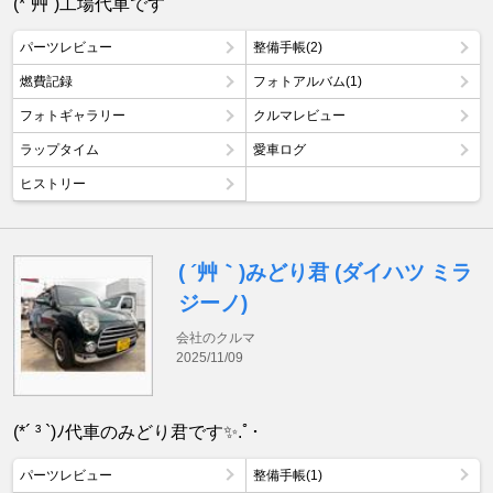
(*´艸`)工場代車です
パーツレビュー
整備手帳(2)
燃費記録
フォトアルバム(1)
フォトギャラリー
クルマレビュー
ラップタイム
愛車ログ
ヒストリー
( ´艸｀)みどり君 (ダイハツ ミラ
ジーノ)
会社のクルマ
2025/11/09
(*´ ³ `)ﾉ代車のみどり君です✨.ﾟ･
パーツレビュー
整備手帳(1)