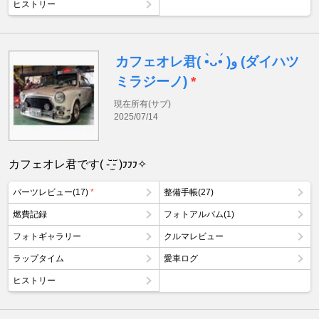
ヒストリー
カフェオレ君( •̀ᴗ•́ )و (ダイハツ
ミラジーノ)
*
現在所有(サブ)
2025/07/14
カフェオレ君です( -᷅ ̫̈-᷄ )𐑲𐑲𐑲✧
パーツレビュー(17)
*
整備手帳(27)
燃費記録
フォトアルバム(1)
フォトギャラリー
クルマレビュー
ラップタイム
愛車ログ
ヒストリー