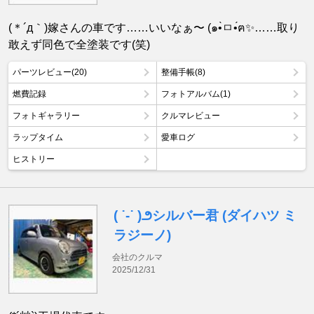
(＊´д｀)嫁さんの車です……いいなぁ〜 (๑•̀ㅁ•́ฅ✨……取り
敢えず同色で全塗装です(笑)
パーツレビュー(20)
整備手帳(8)
燃費記録
フォトアルバム(1)
フォトギャラリー
クルマレビュー
ラップタイム
愛車ログ
ヒストリー
( ˙-˙ )౨シルバー君 (ダイハツ ミ
ラジーノ)
会社のクルマ
2025/12/31