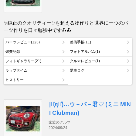
✨純正のクオリティー✨を超える物作りと世界に一つのパ
ーツ作りを日々勉強中です💪💪
パーツレビュー(123)
整備手帳(11)
燃費記録
フォトアルバム(1)
フォトギャラリー(21)
クルマレビュー(1)
ラップタイム
愛車ログ
ヒストリー
|꒪ͧд꒪ͧ)…ウ－パ－君♡ (ミニ MIN
I Clubman)
家族のクルマ
2024/09/24