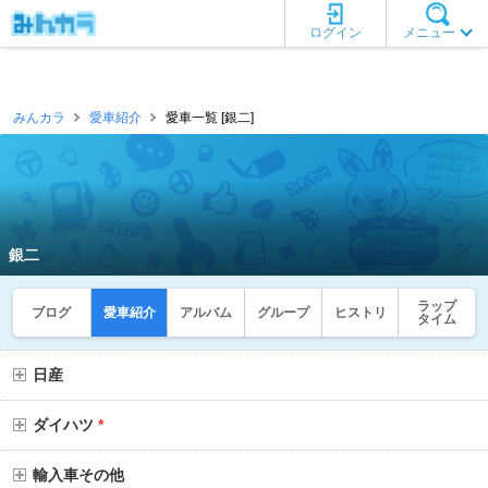
ログイン
メニュー
みんカラ
愛車紹介
愛車一覧 [銀二]
銀二
ラップ
ブログ
愛車紹介
アルバム
グループ
ヒストリ
タイム
日産
ダイハツ
*
輸入車その他