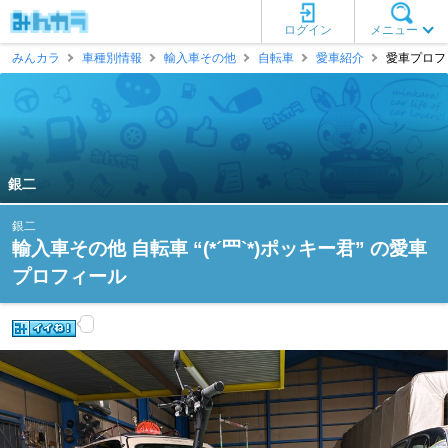
ログイン
メニュー
みんカラ
車種別情報
輸入車その他
自転車
愛車紹介
愛車プロフィ
銀二
銀二
輸入車その他 自転車 “(*´罒`*)ポッキー君” の愛車
プロフィール