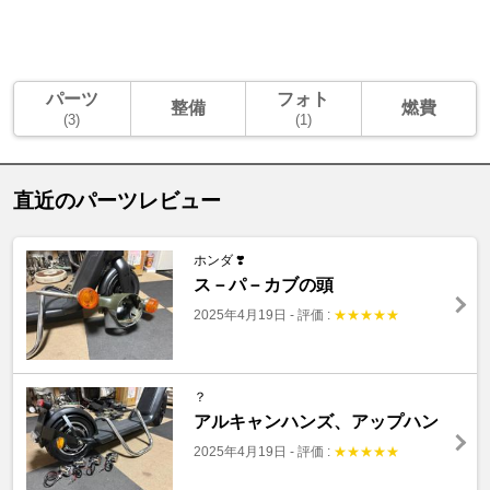
パーツ
フォト
整備
燃費
(3)
(1)
直近のパーツレビュー
ホンダ ❣️
ス－パ－カブの頭
2025年4月19日
-
評価 :
★
★
★
★
★
？
アルキャンハンズ、アップハン
2025年4月19日
-
評価 :
★
★
★
★
★