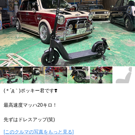
(＊´д｀)ポッキー君です❣️
最高速度マッハ20キロ！
先ずはドレスアップ(笑)
[このクルマの写真をもっと見る]