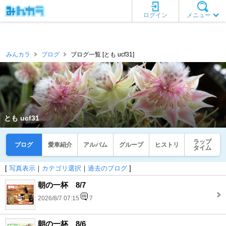
ログイン
メニュー
みんカラ
ブログ
ブログ一覧 [とも ucf31]
とも ucf31
ラップ
ブログ
愛車紹介
アルバム
グループ
ヒストリ
タイム
[
写真表示
｜
カテゴリ選択
｜
過去のブログ
]
朝の一杯 8/7
2026/8/7 07:15
7
朝の一杯 8/6