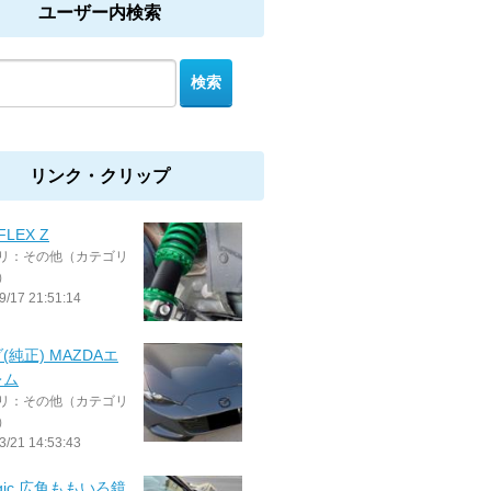
ユーザー内検索
リンク・クリップ
FLEX Z
リ：その他（カテゴリ
）
9/17 21:51:14
(純正) MAZDAエ
レム
リ：その他（カテゴリ
）
3/21 14:53:43
agic 広角ももいろ鏡