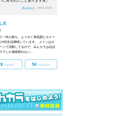
いに見られたことあります笑」
何シテル？
10/11 12:52
ん犬
]
て一年が経ち、ようやく車高調とホイー
りND生活満喫しています。 メインはカ
ーンで活動してるので、みんカラはほぼ
ラでしか連絡取れない...
49
56
フォロー
フォロワー