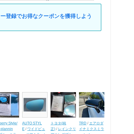
マイカー登録でお得なクーポンを獲得しよう
berry Style/
AUTO STYL
トヨタ(純
TRD
/
エアロダ
i plannin
E
/
ワイドビュ
正)
/
レインクリ
イナミクスミラ