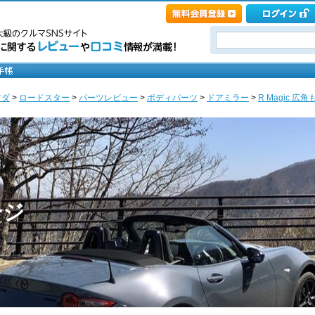
ツダ
>
ロードスター
>
パーツレビュー
>
ボディパーツ
>
ドアミラー
>
R Magic 広
ージ