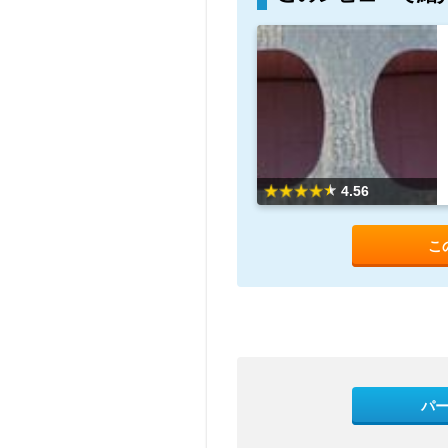
4.56
こ
パ