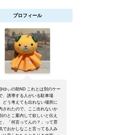
プロフィール
@ゆぃの助ND これとは別のケー
で、誘導する人がいる駐車場
、どう考えても出れない場所に
内されたので、ここ出れないか
別のとこ案内して欲しいと伝え
と、「何言ってんの？」って雰
気でおかしなこと言ってる人み