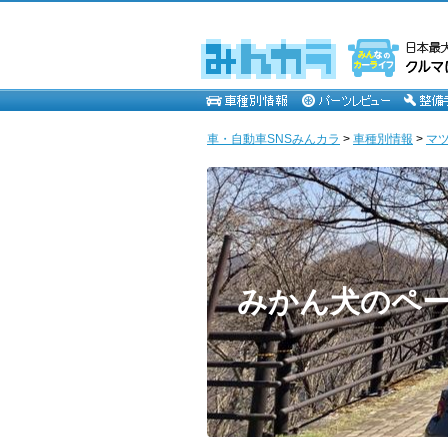
車・自動車SNSみんカラ
>
車種別情報
>
マ
みかん犬のペ