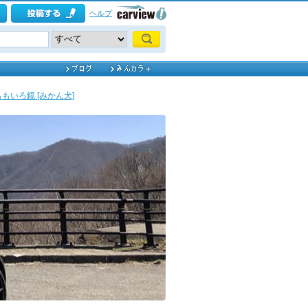
ヘルプ
角ももいろ鏡 [みかん犬]