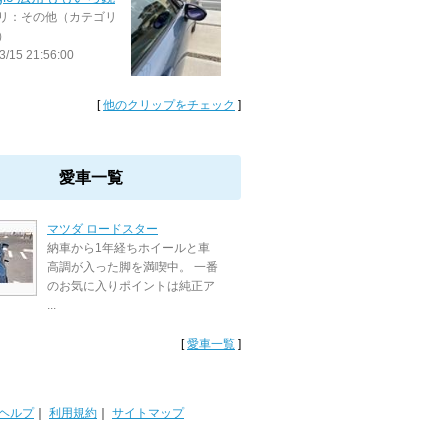
リ：その他（カテゴリ
）
3/15 21:56:00
[
他のクリップをチェック
]
愛車一覧
マツダ ロードスター
納車から1年経ちホイールと車
高調が入った脚を満喫中。 一番
のお気に入りポイントは純正ア
...
[
愛車一覧
]
ヘルプ
｜
利用規約
｜
サイトマップ