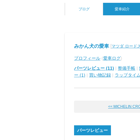
ブログ
愛車紹介
みかん犬の愛車
[
マツダ ロード
プロフィール
(
愛車ログ
)
パーツレビュー (11)
|
整備手帳
|
ー (1)
|
買い物記録
|
ラップタイ
<< MICHELIN CROS
パーツレビュー