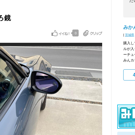
た
いろ鏡
みか
0
[
茨城県
購入し
ルが入
ーチュ
みんカ