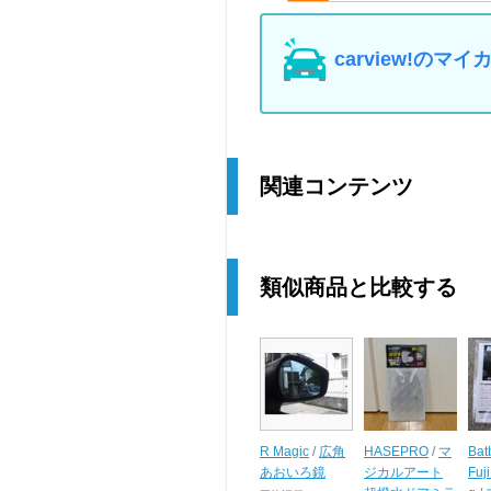
carview!の
関連コンテンツ
類似商品と比較する
R Magic
/
広角
HASEPRO
/
マ
Bat
あおいろ鏡
ジカルアート
Fuj