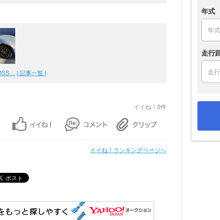
年式
走行
S ...
| 記事一覧 |
イイね！0件
イイね！ランキングページへ