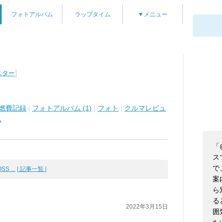
フォトアルバム
ラップタイム
▼メニュー
]
スター
燃費記録
|
フォトアルバム (1)
|
フォト
|
クルマレビュ
ム
「
ス
で
S ...
| 記事一覧 |
案
ら
る
2022年3月15日
囲