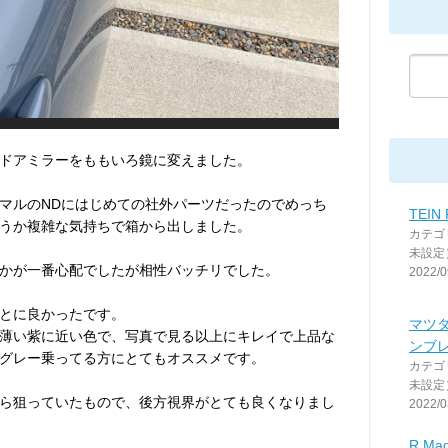
ドアミラーをももいろ鏡に変えました。
マルのNDにはじめての社外パーツだったのでめっち
TEIN 
うか複雑な気持ちで箱から出しました。
カテゴ
未設定
かが一番心配でしたが相性バッチリでした。
2022/0
とに良かったです。
マツダ
薄い紫に近い色で、写真で見る以上にキレイで上品な
ンブ
グレー乗ってる方にとてもオススメです。
カテゴ
未設定
ら狙っていたもので、後方視界がとても良くなりまし
2022/0
R M