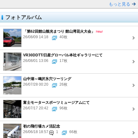
もっと見る
フォトアルバム
「第62回館山観光まつり 館山湾花火大会」
26/08/09 14:18
40枚
VR30DDTT/日産グローバル本社ギャラリーにて
26/08/01 13:06
17枚
山中湖～鳴沢氷穴ツーリング
26/07/28 00:20
26枚
富士モータースポーツミュージアムにて
26/07/17 20:42
96枚
初の飛行場カメ活記念
26/06/18 18:57
1
66枚