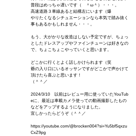
普段はめっちゃ遅いです（ ＾ω＾）・・・。
高速道路３車線あると結構左にいます（爆
やりたくなるシチュエーションなら本気で踏み抜く
事もあるかもしれません・・・。
もう、大がかりな改造はしない予定ですが、ちょっ
としたドレスアップやファインチューンは好きなの
で、ちょこちょこやっていくと思います。
どこかに行くとよく話しかけられます（笑
爺の入り口にいるオッサンですがどこかで声かけて
頂けたら喜ぶと思います！
（＾＾／
2024/3/10 以前はレビュー用に使っていたYouTub
eに、最近は車載カメラ使っての動画撮影したもの
などをアップするようになりました。
宜しかったらどうぞ（＾＾／
https://youtube.com/@brocken004?si=Yu5bf5qxzu
CxZ9pg