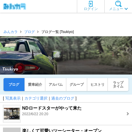
ログイン
メニュー
みんカラ
ブログ
ブログ一覧 [Tsukiyo]
Tsukiyo
ラップ
ブログ
愛車紹介
アルバム
グループ
ヒストリ
タイム
[
写真表示
｜
カテゴリ選択
｜
過去のブログ
]
NDロードスターがやって来た
2022/6/22 20:20
楽しくて可愛いツーシーター・オープン