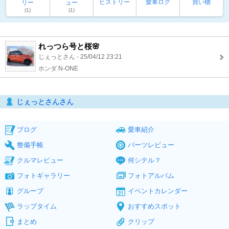
ヒストリー
愛車ログ
買い物
リー
ュー
(1)
(1)
れっつら号と桜🌸
じぇっとさん - 25/04/12 23:21
ホンダ N-ONE
じぇっとさんさん
ブログ
愛車紹介
整備手帳
パーツレビュー
クルマレビュー
何シテル？
フォトギャラリー
フォトアルバム
グループ
イベントカレンダー
ラップタイム
おすすめスポット
まとめ
クリップ