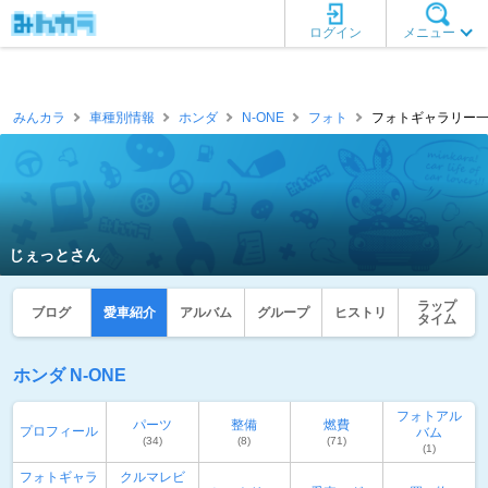
ログイン
メニュー
みんカラ
車種別情報
ホンダ
N-ONE
フォト
フォトギャラリー一覧
じぇっとさん
ラップ
ブログ
愛車紹介
アルバム
グループ
ヒストリ
タイム
ホンダ N-ONE
フォトアル
パーツ
整備
燃費
プロフィール
バム
(34)
(8)
(71)
(1)
フォトギャラ
クルマレビ