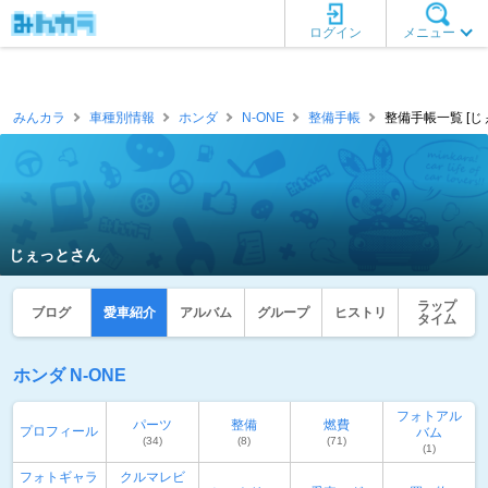
ログイン
メニュー
みんカラ
車種別情報
ホンダ
N-ONE
整備手帳
整備手帳一覧 [じ
じぇっとさん
ラップ
ブログ
愛車紹介
アルバム
グループ
ヒストリ
タイム
ホンダ N-ONE
フォトアル
パーツ
整備
燃費
プロフィール
バム
(34)
(8)
(71)
(1)
フォトギャラ
クルマレビ