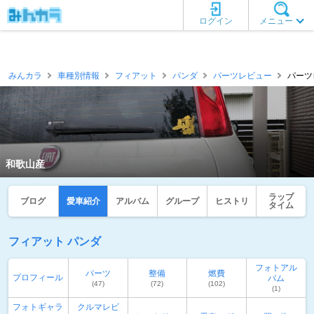
ログイン
メニュー
みんカラ
車種別情報
フィアット
パンダ
パーツレビュー
パーツ
和歌山産
ラップ
ブログ
愛車紹介
アルバム
グループ
ヒストリ
タイム
フィアット パンダ
フォトアル
パーツ
整備
燃費
プロフィール
バム
(47)
(72)
(102)
(1)
フォトギャラ
クルマレビ