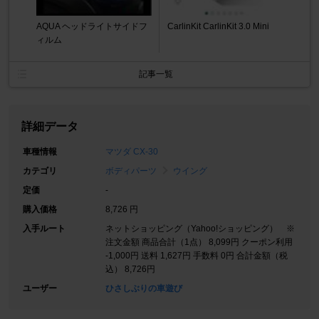
AQUA ヘッドライトサイドフ
CarlinKit CarlinKit 3.0 Mini
ィルム
記事一覧
詳細データ
車種情報
マツダ CX-30
カテゴリ
ボディパーツ
ウイング
定価
-
購入価格
8,726 円
入手ルート
ネットショッピング（Yahoo!ショッピング） ※
注文金額 商品合計（1点） 8,099円 クーポン利用
-1,000円 送料 1,627円 手数料 0円 合計金額（税
込） 8,726円
ユーザー
ひさしぶりの車遊び