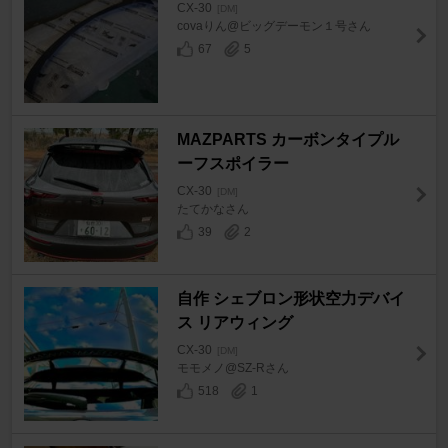
CX-30
[DM]
covaりん@ビッグデーモン１号さん
67
5
MAZPARTS カーボンタイプル
ーフスポイラー
CX-30
[DM]
たてかなさん
39
2
自作 シェブロン形状空力デバイ
ス リアウィング
CX-30
[DM]
モモメノ@SZ-Rさん
518
1