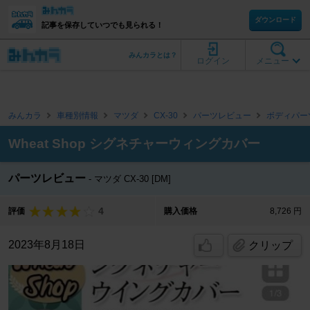
ダウンロード
記事を保存していつでも見られる！
みんカラとは？
ログイン
メニュー
みんカラ
車種別情報
マツダ
CX-30
パーツレビュー
ボディパー
Wheat Shop シグネチャーウィングカバー
パーツレビュー
マツダ CX-30 [DM]
4
評価
購入価格
8,726 円
2023年8月18日
クリップ