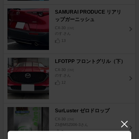
SAMURAI PRODUCE リアリ
ップガーニッシュ
CX-30
[DM]
のす.さん
13
LFOTPP フロントグリル（下）
CX-30
[DM]
のす.さん
12
SurLuster ゼロドロップ
CX-30
[DM]
Z3@MSZ006-3さん
9