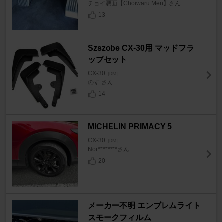
チョイ悪面【Choiwaru Men】さん
13
Szszobe CX-30用 マッドフラ
ップセット
CX-30
[DM]
のす.さん
14
MICHELIN PRIMACY 5
CX-30
[DM]
Nor********さん
20
メーカー不明 エンブレムライト
スモークフィルム