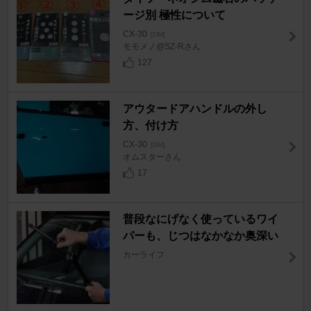
ージ別 極性について
CX-30
[DM]
モモメノ@SZ-Rさん
127
アウタードアハンドルの外し
方、付け方
CX-30
[DM]
オムスターさん
17
普段なにげなく使っているワイ
パーも、じつはなかなか奥深い
カーライフ