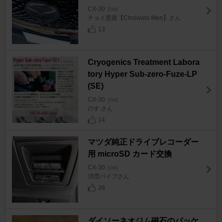
CX-30
[DM]
チョイ悪面【Choiwaru Men】さん
13
Cryogenics Treatment Labora
tory Hyper Sub-zero-Fuze-LP
(SE)
CX-30
[DM]
のす.さん
14
マツダ純正ドライブレコーダー
用 microSD カード交換
CX-30
[DM]
消雪パイプさん
26
ダイソーネオジム磁石のパッケ