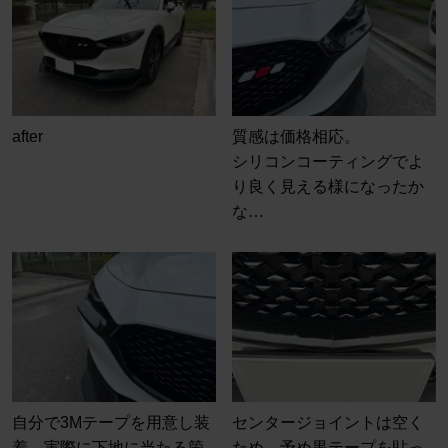
after
質感は価格相応。
シリコンコーティングでよ
り良く見える様になったか
な…
自分で3Mテープを用意し装
センタージョイントは空く
着。実際に下地に当たる箇
ため、予め黒テープを貼っ