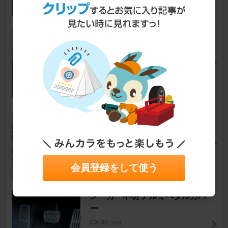
SAMURAI PRODUCE リアド
リンクホルダーカバー
CX-30
[DM]
チョイ悪面【Choiwaru Men】さん
13
RAYS HOMURA 2X7FT SPOR
T EDITION
CX-30
[DM]
takdatさん
117
会員登録をして使う
メーカー不明 アルミペダルカバ
ー
CX-30
[DM]