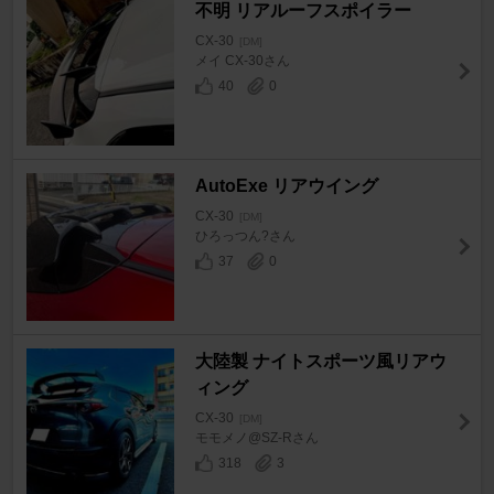
不明 リアルーフスポイラー
CX-30
[DM]
メイ CX-30さん
40
0
AutoExe リアウイング
CX-30
[DM]
ひろっつん?さん
37
0
大陸製 ナイトスポーツ風リアウ
ィング
CX-30
[DM]
モモメノ@SZ-Rさん
318
3