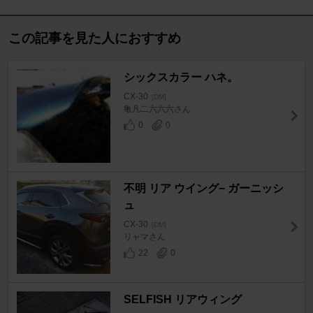
この記事を見た人におすすめ
シックスカラー ハネ。
CX-30
[DM]
亀凡二六六六さん
0
0
不明 リア ウイング− ガーニッシ
ュ
CX-30
[DM]
リャマさん
22
0
SELFISH リアウィング