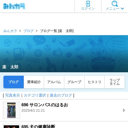
ログイン
メニュー
みんカラ
ブログ
ブログ一覧 [楽 太郎]
楽 太郎
ラップ
ブログ
愛車紹介
アルバム
グループ
ヒストリ
タイム
[
写真表示
｜
カテゴリ選択
｜
過去のブログ
]
696 サロンパスのはるお
2025/4/1 21:21
695 犬の健康診断