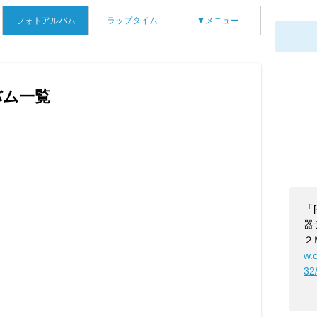
フォトアルバム
ラップタイム
▼メニュー
バム一覧
「
器
２
w.
32