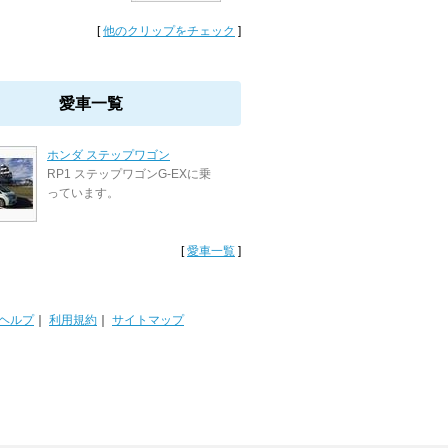
[
他のクリップをチェック
]
愛車一覧
ホンダ ステップワゴン
RP1 ステップワゴンG-EXに乗
っています。
[
愛車一覧
]
ヘルプ
｜
利用規約
｜
サイトマップ