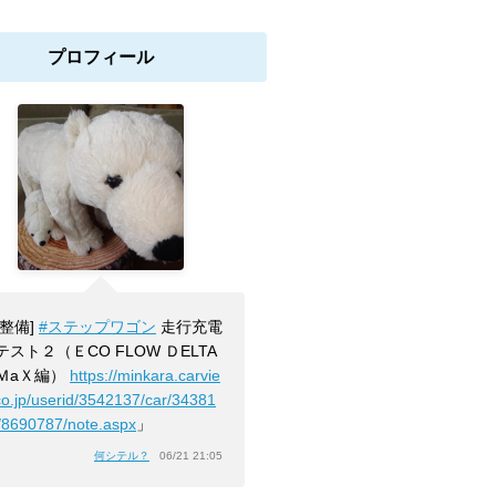
プロフィール
[整備]
#ステップワゴン
走行充電
テスト２（ＥCO FLOW ＤELTA
ＭaＸ編）
https://minkara.carvie
co.jp/userid/3542137/car/34381
/8690787/note.aspx
」
何シテル？
06/21 21:05