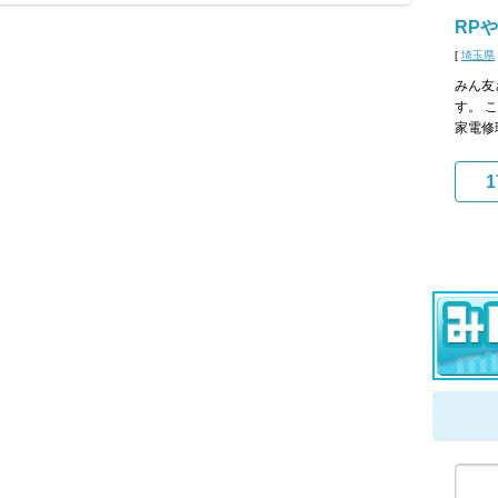
RP
[
埼玉県
みん友
す。 
家電修
1