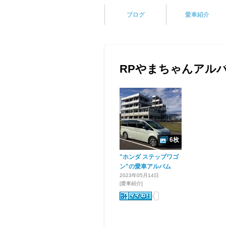
ブログ
愛車紹介
RPやまちゃんアル
6枚
"ホンダ ステップワゴ
ン"の愛車アルバム
2023年05月14日
[愛車紹介]