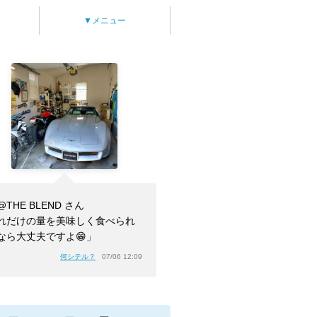
▼メニュー
@THE BLEND さん
れだけの量を美味しく食べられ
なら大丈夫ですよ😁」
何シテル？
07/06 12:09