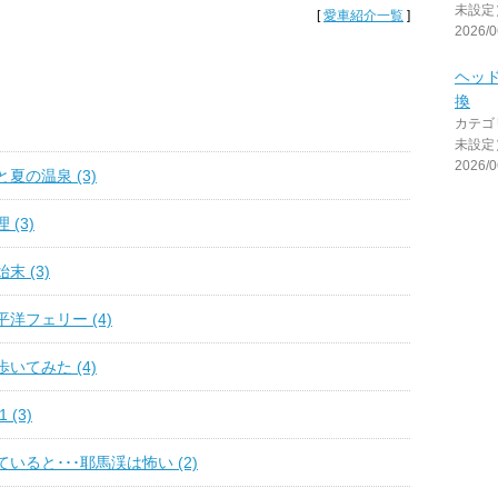
未設定
[
愛車紹介一覧
]
2026/0
ヘッ
換
カテゴ
未設定
2026/0
夏の温泉 (3)
(3)
末 (3)
洋フェリー (4)
いてみた (4)
(3)
いると･･･耶馬渓は怖い (2)