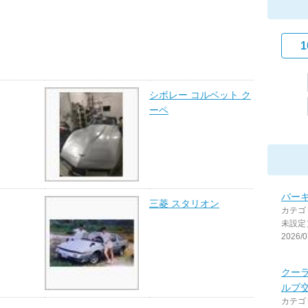
1
シボレー コルベット ク
ーペ
バー
三菱 スタリオン
カテゴ
未設定
2026/0
クー
ルブ
カテゴ