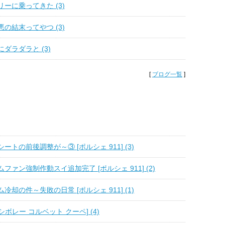
ーに乗ってきた (3)
の結末ってやつ (3)
ダラダラと (3)
[
ブログ一覧
]
トの前後調整が～③ [ポルシェ 911] (3)
ファン強制作動スイ追加完了 [ポルシェ 911] (2)
却の件～失敗の日常 [ポルシェ 911] (1)
[シボレー コルベット クーペ] (4)