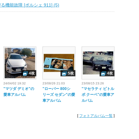
機能故障 [ポルシェ 911] (5)
4枚
5枚
4枚
24/04/02 19:32
23/08/26 21:03
23/08/15 23:26
"マツダ デミオ"の
"ローバー 800シ
"マセラティ ビトル
愛車アルバム
リーズ セダン"の愛
ボ クーペ"の愛車ア
車アルバム
ルバム
[
フォトアルバム一覧
]