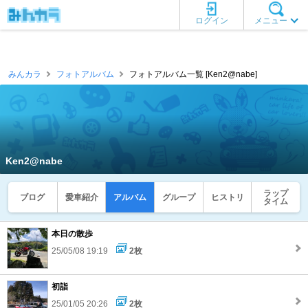
ログイン
メニュー
みんカラ
フォトアルバム
フォトアルバム一覧 [Ken2@nabe]
Ken2@nabe
ラップ
ブログ
愛車紹介
アルバム
グループ
ヒストリ
タイム
本日の散歩
25/05/08 19:19
2枚
初詣
25/01/05 20:26
2枚