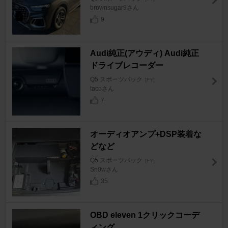
brownsugar9さん
9
Audi純正(アウディ) Audi純正
ドライブレコーダー
Q5 スポーツバック
[FY]
tacoさん
7
オーディオアンプ+DSP装着な
どなど
Q5 スポーツバック
[FY]
Sn0wさん
35
OBD eleven 1クリックコーデ
ィング