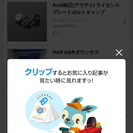
Audi純正(アウディ) ライセンス
プレートボルトキャップ
Q5 スポーツバック
[FY]
massy0618さん
3
H&R H&Rダウンサス
Q5 スポーツバック
[FY]
Lottiさん
10
MITCHELL&KING RORY
Q5 スポーツバック
[FY]
NOWWさん
8