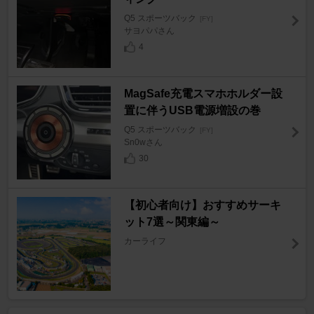
Q5 スポーツバック
[FY]
サヨパパさん
4
MagSafe充電スマホホルダー設
置に伴うUSB電源増設の巻
Q5 スポーツバック
[FY]
Sn0wさん
30
【初心者向け】おすすめサーキ
ット7選～関東編～
カーライフ