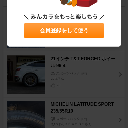
Audi純正(アウディ) シガーライ
ターキャップ
Q5 スポーツバック
[FY]
会員登録をして使う
dakinedesuさん
0
21インチ T&T FORGED ホイー
ル 99-4
Q5 スポーツバック
[FY]
Lottiさん
20
MICHELIN LATITUDE SPORT
235/55R19
Q5 スポーツバック
[FY]
えいぽん３６４５８２さん