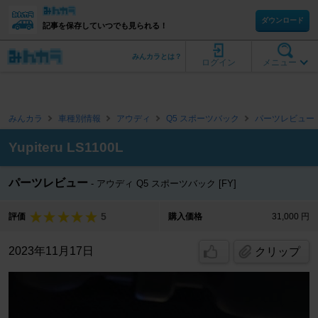
ダウンロード
記事を保存していつでも見られる！
みんカラとは？
ログイン
メニュー
みんカラ
車種別情報
アウディ
Q5 スポーツバック
パーツレビュー
Yupiteru LS1100L
パーツレビュー
アウディ Q5 スポーツバック [FY]
5
評価
購入価格
31,000 円
2023年11月17日
クリップ