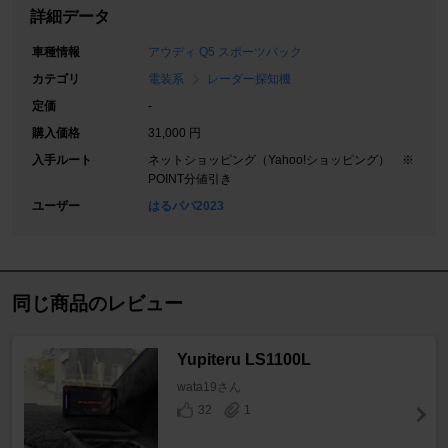
詳細データ
車種情報
アウディ Q5 スポーツバック
カテゴリ
電装系
レーダー探知機
定価
-
購入価格
31,000 円
入手ルート
ネットショッピング（Yahoo!ショッピング） ※
POINT分値引き
ユーザー
はるパパ2023
同じ商品のレビュー
Yupiteru LS1100L
wata19さん
32
1