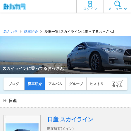
ログイン
メニュー
みんカラ
愛車紹介
愛車一覧 [スカイラインに乗ってるおっさん]
スカイラインに乗ってるおっさん
ラップ
ブログ
愛車紹介
アルバム
グループ
ヒストリ
タイム
日産
日産 スカイライン
現在所有(メイン)