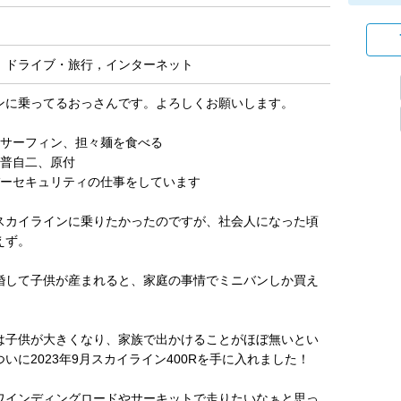
，ドライブ・旅行，インターネット
ンに乗ってるおっさんです。よろしくお願いします。
トサーフィン、担々麺を食べる
、普自二、原付
イバーセキュリティの仕事をしています
スカイラインに乗りたかったのですが、社会人になった頃
えず。
婚して子供が産まれると、家庭の事情でミニバンしか買え
は子供が大きくなり、家族で出かけることがほぼ無いとい
いに2023年9月スカイライン400Rを手に入れました！
ワインディングロードやサーキットで走りたいなぁと思っ