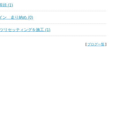
頭 (1)
ン 走り納め (0)
ーツリセッティングを施工 (1)
[
ブログ一覧
]