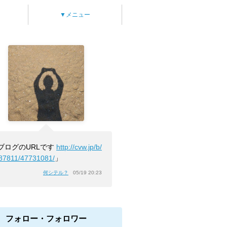
▼メニュー
ブログのURLです
http://cvw.jp/b/
87811/47731081/
」
何シテル？
05/19 20:23
フォロー・フォロワー