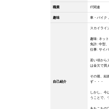
職業
IT関連
趣味
車・バイク
スカイライ
趣味: ネッ
免許: 中型
仕事: サ
若い頃から
は金欠で買
その後、結
自己紹介
ず・・・
しかし、今
うことで、つ
あちこちの