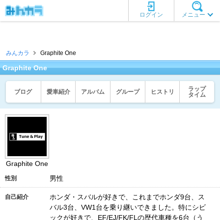
ログイン
メニュー
みんカラ
Graphite One
Graphite One
ラップ
ブログ
愛車紹介
アルバム
グループ
ヒストリ
タイム
Graphite One
男性
性別
ホンダ・スバルが好きで、これまでホンダ9台、ス
自己紹介
バル3台、VW1台を乗り継いできました。特にシビ
ックが好きで、EF/EJ/FK/FLの歴代車種を6台（う