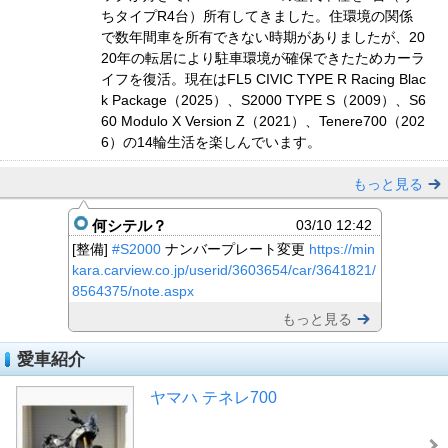
ちタイプR4台）所有してきました。住環境の関係
で数年間車を所有できない時期がありましたが、20
20年の転居により駐車環境が確保できたためカーラ
イフを復活。現在はFL5 CIVIC TYPE R Racing Blac
k Package（2025）、S2000 TYPE S（2009）、S6
60 Modulo X Version Z（2021）、Tenere700（202
6）の14輪生活を楽しんでいます。
もっと見る
何シテル？
03/10 12:42
[整備]
#S2000
ナンバープレート変更
https://min
kara.carview.co.jp/userid/3603654/car/3641821/
8564375/note.aspx
もっと見る
愛車紹介
ヤマハ テネレ700