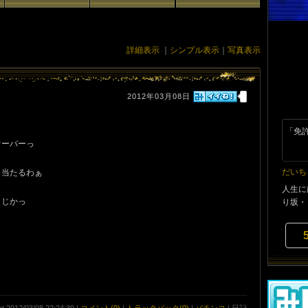
詳細表示
｜
シンプル表示
｜
写真表示
2012年03月08日
「免
オーバーっ
だいち
く当たるわぁ
人生に
くじかっ
り坂・
at 2012/03/08 22:24:39 |
コメント(0)
|
トラックバック(0)
|
パチンコ
| 日記