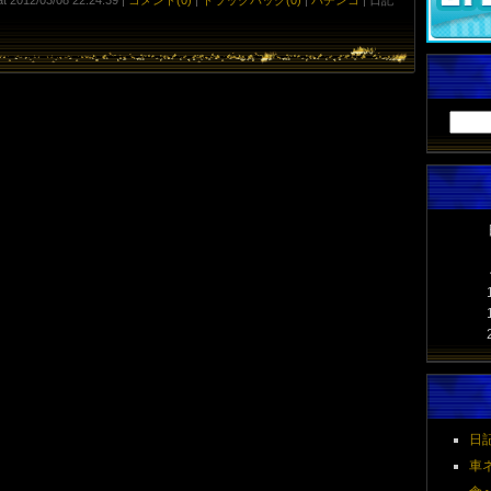
日記 
車ネ