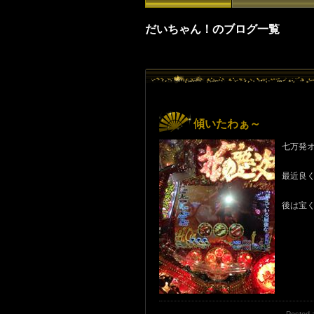
だいちゃん！のブログ一覧
傾いたわぁ～
七万発
最近良
後は宝
Posted 