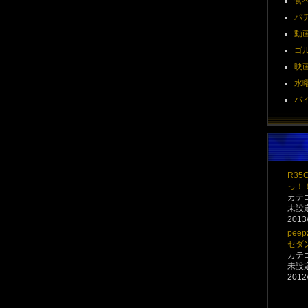
食べ
パチ
動画 
ゴル
映画 
水曜
バイク
R3
っ！
カテ
未設
2013/
pee
セダ
カテ
未設
2012/