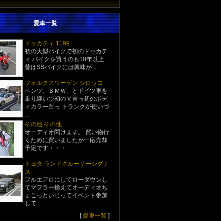
愛車一覧
ドゥカティ 1199
初の大型バイクで初のドゥカテ
ィ バイクを買うのも10年以上
昔はSSバイクには興味が ...
フォルクスワーゲン シロッコ
ベンツ、ＢＭＷ、とドイツ車を
乗り継いで初のＶＷっ初のボデ
ィカラー白っ トランクが使いづ
...
その他 その他
オーディオ聞けます。 買い物行
くために買いましたが一応売却
予定です・・・
トヨタ ランドクルーザーシグナ
ス
フルエアロにしてローダウンし
てマフラー換えてオーディオち
ょこっといじってイベント参加
して ...
[
愛車一覧
]