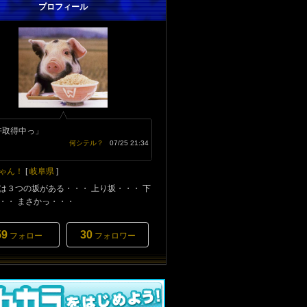
プロフィール
許取得中っ」
何シテル？
07/25 21:34
ゃん！
[
岐阜県
]
は３つの坂がある・・・ 上り坂・・・ 下
・・ まさかっ・・・
59
30
フォロー
フォロワー