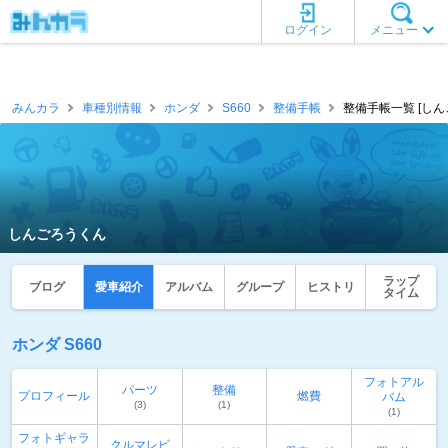
ログイン
メニュー
みんカラ
車種別情報
ホンダ
S660
整備手帳
整備手帳一覧 [しん
しんごろうくん
ラップ
ブログ
愛車紹介
アルバム
グループ
ヒストリ
タイム
ホンダ S660
フォトアル
パーツ
整備
プロフィール
燃費
バム
(3)
(1)
(1)
フォトギャラ
クルマレビ