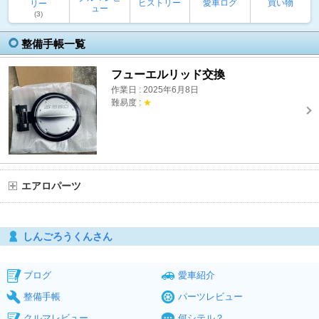
ヒストリー
愛車ログ
買い物
リー
ュー
(3)
整備手帳一覧
フューエルリッド交換
作業日 : 2025年6月8日
難易度 :
★
エアロパーツ
しんごろうくんさん
ブログ
愛車紹介
整備手帳
パーツレビュー
クルマレビュー
何シテル？