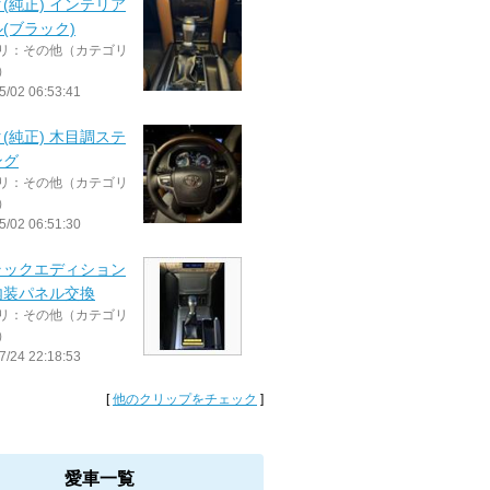
(純正) インテリア
(ブラック)
リ：その他（カテゴリ
）
5/02 06:53:41
(純正) 木目調ステ
ング
リ：その他（カテゴリ
）
5/02 06:51:30
ラックエディション
内装パネル交換
リ：その他（カテゴリ
）
7/24 22:18:53
[
他のクリップをチェック
]
愛車一覧