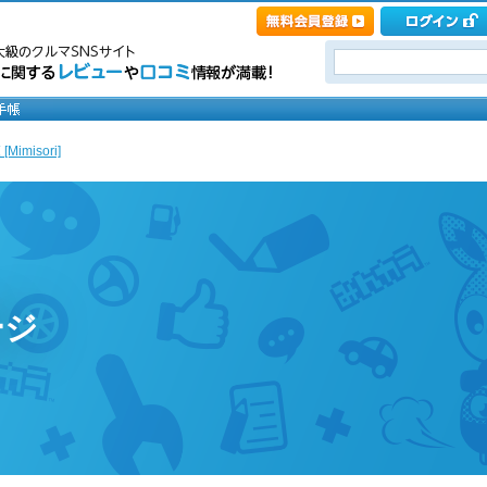
imisori]
ージ