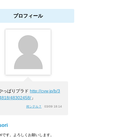
プロフィール
やっぱりプラド
http://cvw.jp/b/3
4818/48302458/
」
何シテル？
03/09 18:14
sori
soriです。よろしくお願いします。