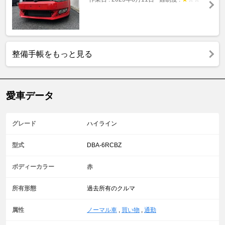
整備手帳をもっと見る
愛車データ
グレード
ハイライン
型式
DBA-6RCBZ
ボディーカラー
赤
所有形態
過去所有のクルマ
属性
ノーマル車
,
買い物
,
通勤