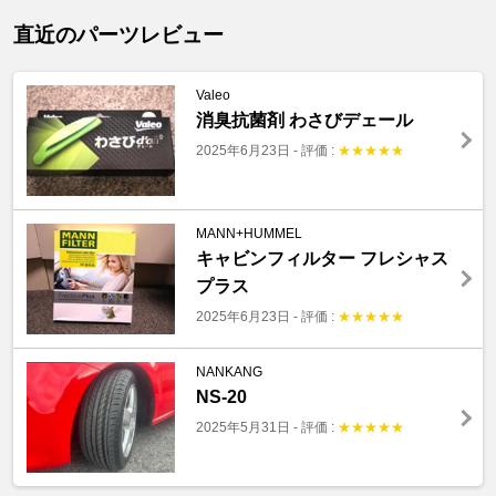
直近のパーツレビュー
Valeo
消臭抗菌剤 わさびデェール
2025年6月23日
-
評価 :
★
★
★
★
★
MANN+HUMMEL
キャビンフィルター フレシャス
プラス
2025年6月23日
-
評価 :
★
★
★
★
★
NANKANG
NS-20
2025年5月31日
-
評価 :
★
★
★
★
★