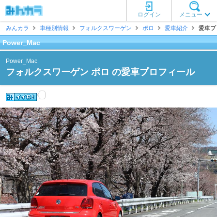
ログイン
メニュー
みんカラ
車種別情報
フォルクスワーゲン
ポロ
愛車紹介
愛車プロ
Power_Mac
Power_Mac
フォルクスワーゲン ポロ の愛車プロフィール