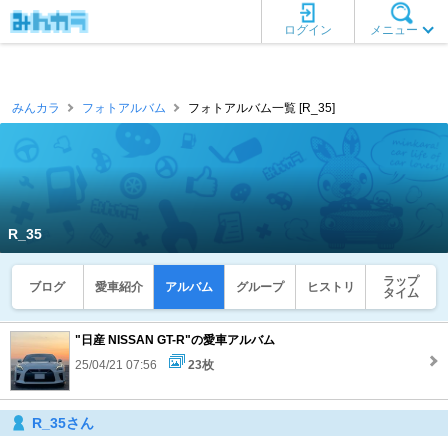
ログイン
メニュー
みんカラ
フォトアルバム
フォトアルバム一覧 [R_35]
R_35
ラップ
ブログ
愛車紹介
アルバム
グループ
ヒストリ
タイム
"日産 NISSAN GT-R"の愛車アルバム
25/04/21 07:56
23枚
R_35さん