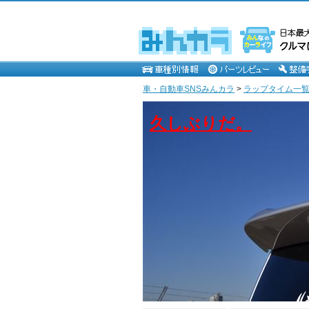
車・自動車SNSみんカラ
>
ラップタイム一覧 
久しぶりだ。