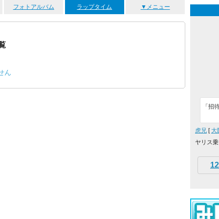
フォトアルバム
ラップタイム
▼メニュー
覧
せん
「招待
虎兄
[
大
ヤリス乗
12