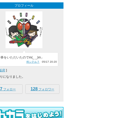
プロフィール
券をいただいたのでm(_ _)m」
何シテル？
05/17 20:20
阪府
]
りになりました。
7
128
フォロー
フォロワー